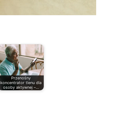
Przenośny
koncentrator tlenu dla
osoby aktywnej –…