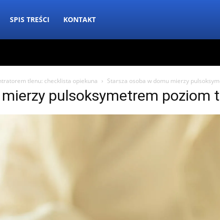
SPIS TREŚCI
KONTAKT
tratorem tlenu: checklista opiekuna
Starsza osoba w domu mierzy pulsoksym
mierzy pulsoksymetrem poziom t