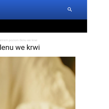
etrem poziom tlenu we krwi
lenu we krwi