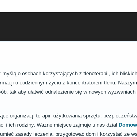
myślą o osobach korzystających z tlenoterapii, ich bliskic
formacji o codziennym życiu z koncentratorem tlenu. Naszy
osób, tak aby ułatwić odnalezienie się w nowych wyzwaniac
zące organizacji terapii, użytkowania sprzętu, bezpieczeńst
nci i ich rodziny. Ważne miejsce zajmuje u nas dział
Domowa
ozumieć zasady leczenia, przygotować dom i korzystać ze w