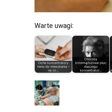
Warte uwagi:
Choroby
Ciche koncentratory
śródmiąższowe płuc:
tlenu do mieszkania –
dlaczego
na co…
koncentrator…