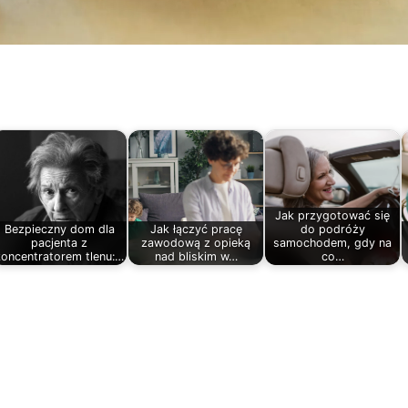
Jak przygotować się
Bezpieczny dom dla
Jak łączyć pracę
do podróży
pacjenta z
zawodową z opieką
samochodem, gdy na
koncentratorem tlenu:…
nad bliskim w…
co…