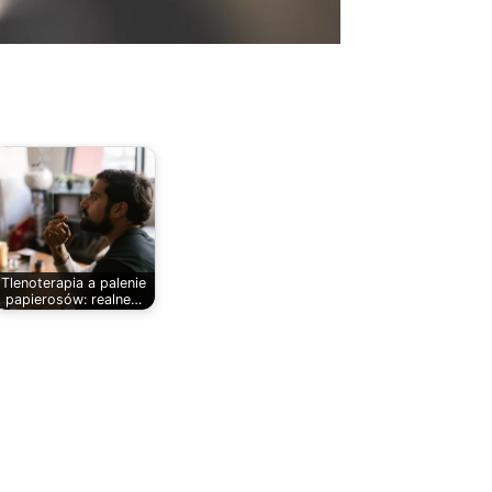
Tlenoterapia a palenie
papierosów: realne…