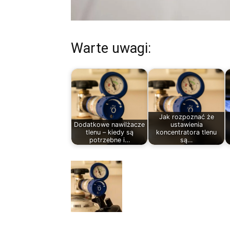
Warte uwagi:
Jak rozpoznać że
Dodatkowe nawilżacze
ustawienia
tlenu – kiedy są
koncentratora tlenu
potrzebne i…
są…