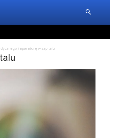
edycznego i aparaturę w szpitalu
talu