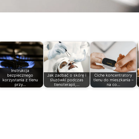
Instrukcja
bezpiecznego
Jak zadbać o skórę i
Ciche koncentratory
korzystania z tlenu
śluzówki podczas
tlenu do mieszkania –
przy…
tlenoterapii,…
na co…