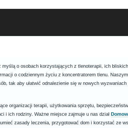
myślą o osobach korzystających z tlenoterapii, ich bliskic
formacji o codziennym życiu z koncentratorem tlenu. Naszy
osób, tak aby ułatwić odnalezienie się w nowych wyzwaniac
zące organizacji terapii, użytkowania sprzętu, bezpieczeńst
nci i ich rodziny. Ważne miejsce zajmuje u nas dział
Domowa
ozumieć zasady leczenia, przygotować dom i korzystać ze w