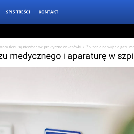
SPIS TREŚCI
KONTAKT
atora tlenu są niewłaściwe praktyczne wskazówki
Zbliżenie na wyjście gazu m
azu medycznego i aparaturę w szpi