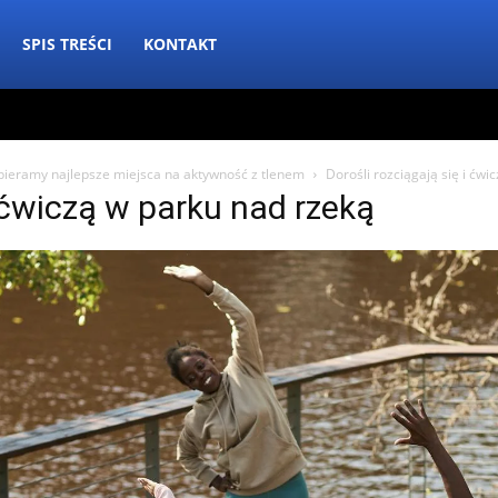
SPIS TREŚCI
KONTAKT
ybieramy najlepsze miejsca na aktywność z tlenem
Dorośli rozciągają się i ćwi
i ćwiczą w parku nad rzeką