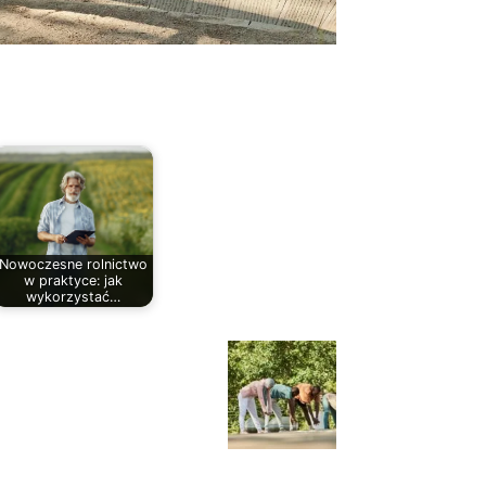
Nowoczesne rolnictwo
w praktyce: jak
wykorzystać…