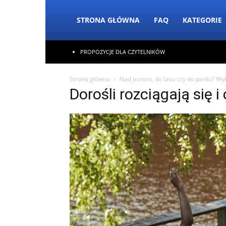
STRONA GŁÓWNA
FAQ
KATEGORIE
PROPOZYCJE DLA CZYTELNIKÓW
Strona główna
Nad jezioro, do lasu czy do parku? W
Dorośli rozciągają się 