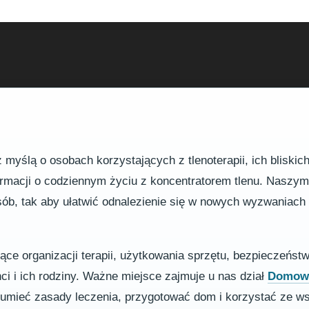
myślą o osobach korzystających z tlenoterapii, ich bliskic
formacji o codziennym życiu z koncentratorem tlenu. Naszy
osób, tak aby ułatwić odnalezienie się w nowych wyzwaniac
zące organizacji terapii, użytkowania sprzętu, bezpieczeńst
nci i ich rodziny. Ważne miejsce zajmuje u nas dział
Domowa
ozumieć zasady leczenia, przygotować dom i korzystać ze w