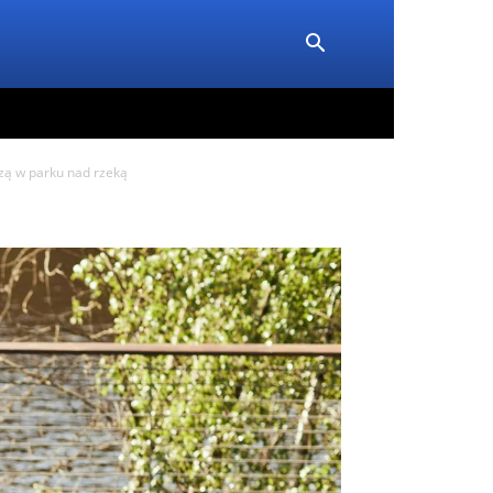
czą w parku nad rzeką