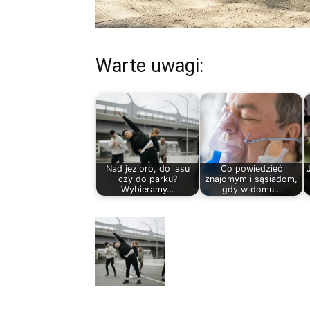
Warte uwagi:
Nad jezioro, do lasu
Co powiedzieć
czy do parku?
znajomym i sąsiadom,
Wybieramy…
gdy w domu…