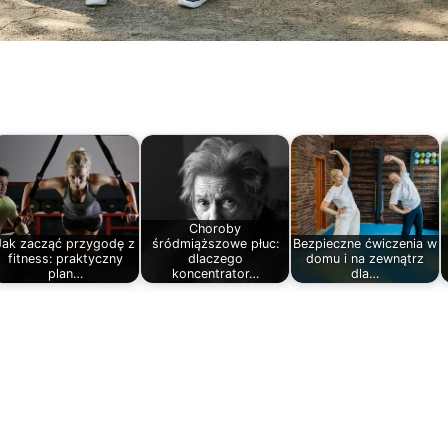
Choroby
Jak zacząć przygodę z
śródmiąższowe płuc:
Bezpieczne ćwiczenia w
fitness: praktyczny
dlaczego
domu i na zewnątrz
plan…
koncentrator…
dla…