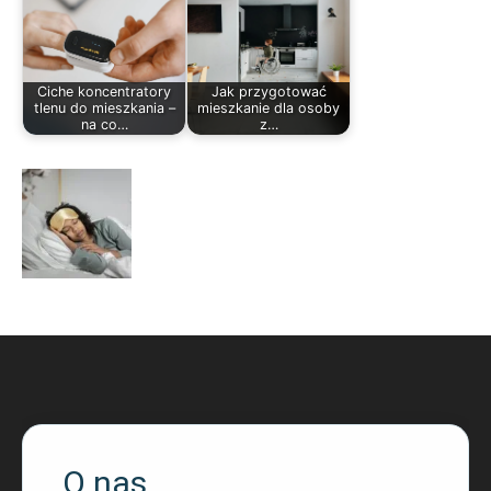
Ciche koncentratory
Jak przygotować
tlenu do mieszkania –
mieszkanie dla osoby
na co…
z…
O nas