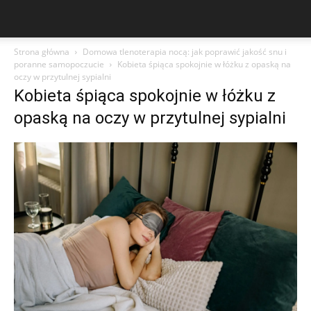
Strona główna
Domowa tlenoterapia nocą: jak poprawić jakość snu i
poranne samopoczucie
Kobieta śpiąca spokojnie w łóżku z opaską na
oczy w przytulnej sypialni
Kobieta śpiąca spokojnie w łóżku z
opaską na oczy w przytulnej sypialni