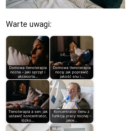
Warte uwagi:
Domowa tlenoterapia
Domowa tlenoterapia
nocna – jaki sprzęt i
nocą: jak poprawić
akcesoria…
jakość snu i…
Tlenoterapia a sen: jak
Koncentrator tlenu z
ustawić koncentrator,
funkcją pracy nocnej –
łóżko…
jakie…