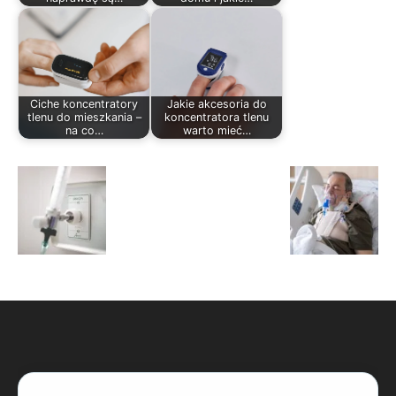
Ciche koncentratory
Jakie akcesoria do
tlenu do mieszkania –
koncentratora tlenu
na co…
warto mieć…