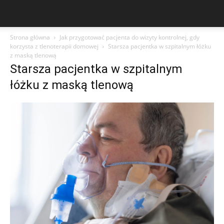
Strona główna
Jak przygotować pacjenta do wizyty kontrolnej, gdy
korzysta z tlenoterapii domowej
Starsza pacjentka w szpitalnym łóżku
z maską tlenową
Starsza pacjentka w szpitalnym
łóżku z maską tlenową