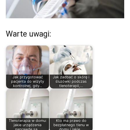
Warte uwagi:
Jak przygotować
Jak zadbać o skórę i
pacjenta do wizyty
śluzówki podczas
kontrolnej, gdy…
tlenoterapii,…
Tlenoterapia w domu:
Kto ma prawo do
jakie urządzenia
bezpłatnego tlenu w
naprawdę są…
domu i jakie…