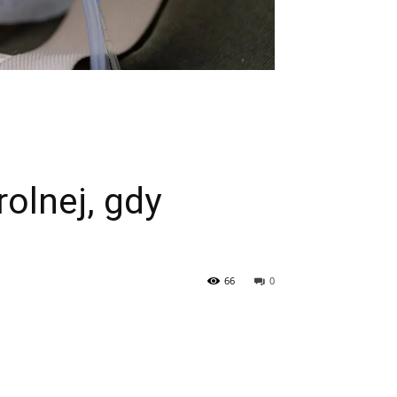
olnej, gdy
66
0