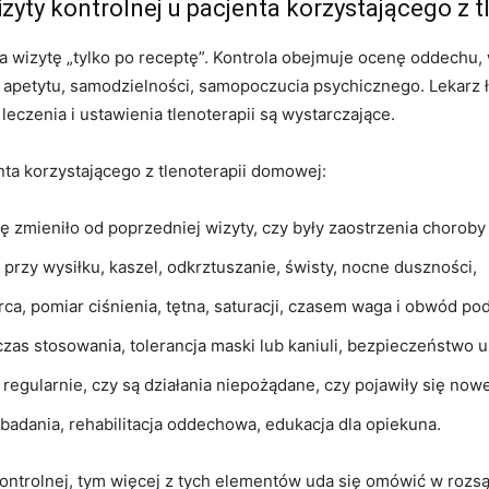
zyty kontrolnej u pacjenta korzystającego z t
na wizytę „tylko po receptę”. Kontrola obejmuje ocenę oddechu,
, apetytu, samodzielności, samopoczucia psychicznego. Lekarz ł
eczenia i ustawienia tlenoterapii są wystarczające.
ta korzystającego z tlenoterapii domowej:
się zmieniło od poprzedniej wizyty, czy były zaostrzenia choroby
rzy wysiłku, kaszel, odkrztuszanie, świsty, nocne duszności,
rca, pomiar ciśnienia, tętna, saturacji, czasem waga i obwód pod
 czas stosowania, tolerancja maski lub kaniuli, bezpieczeństwo
regularnie, czy są działania niepożądane, czy pojawiły się nowe
, badania, rehabilitacja oddechowa, edukacja dla opiekuna.
 kontrolnej, tym więcej z tych elementów uda się omówić w rozs