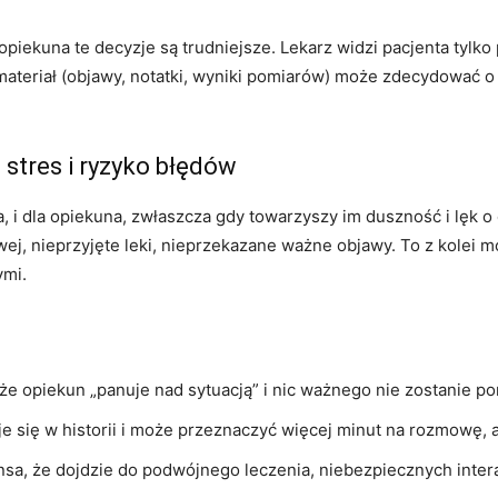
opiekuna te decyzje są trudniejsze. Lekarz widzi pacjenta tylk
ateriał (objawy, notatki, wyniki pomiarów) może zdecydować o 
stres i ryzyko błędów
ta, i dla opiekuna, zwłaszcza gdy towarzyszy im duszność i lęk 
ej, nieprzyjęte leki, nieprzekazane ważne objawy. To z kolei 
ymi.
że opiekun „panuje nad sytuacją” i nic ważnego nie zostanie po
je się w historii i może przeznaczyć więcej minut na rozmowę, 
nsa, że dojdzie do podwójnego leczenia, niebezpiecznych inter