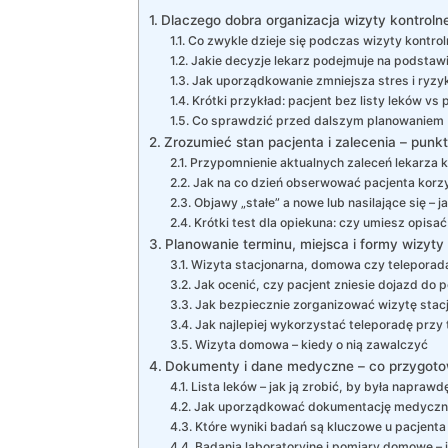
Dlaczego dobra organizacja wizyty kontrolne
Co zwykle dzieje się podczas wizyty kontrol
Jakie decyzje lekarz podejmuje na podstawi
Jak uporządkowanie zmniejsza stres i ryzy
Krótki przykład: pacjent bez listy leków v
Co sprawdzić przed dalszym planowaniem
Zrozumieć stan pacjenta i zalecenia – punk
Przypomnienie aktualnych zaleceń lekarza k
Jak na co dzień obserwować pacjenta korzy
Objawy „stałe” a nowe lub nasilające się – j
Krótki test dla opiekuna: czy umiesz opisać
Planowanie terminu, miejsca i formy wizyty 
Wizyta stacjonarna, domowa czy teleporad
Jak ocenić, czy pacjent zniesie dojazd do 
Jak bezpiecznie zorganizować wizytę stacj
Jak najlepiej wykorzystać teleporadę przy
Wizyta domowa – kiedy o nią zawalczyć
Dokumenty i dane medyczne – co przygoto
Lista leków – jak ją zrobić, by była napraw
Jak uporządkować dokumentację medyczną 
Które wyniki badań są kluczowe u pacjenta
Badania laboratoryjne i pomiary domowe – 