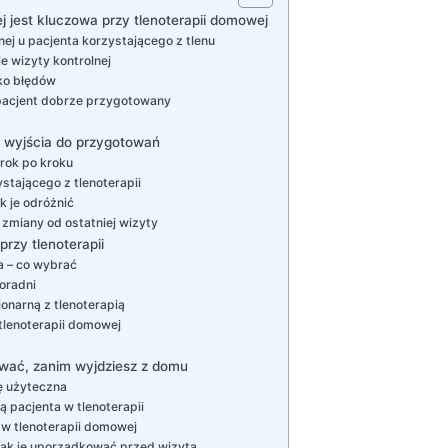
j jest kluczowa przy tlenoterapii domowej
nej u pacjenta korzystającego z tlenu
e wizyty kontrolnej
ko błędów
s pacjent dobrze przygotowany
t wyjścia do przygotowań
rok po kroku
stającego z tlenoterapii
ak je odróżnić
 zmiany od ostatniej wizyty
przy tlenoterapii
a – co wybrać
poradni
onarną z tlenoterapią
 tlenoterapii domowej
wać, zanim wyjdziesz z domu
dę użyteczna
pacjenta w tlenoterapii
 w tlenoterapii domowej
jak je uporządkować przed wizytą