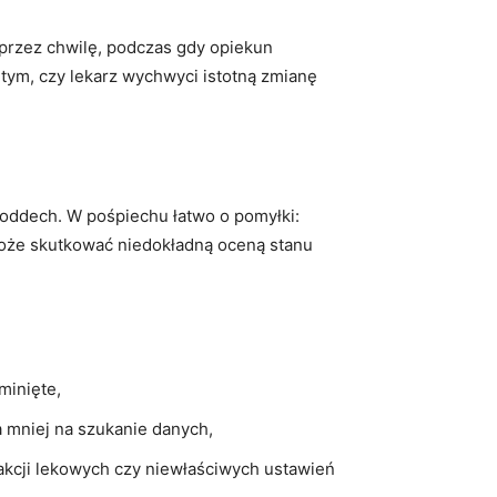
o przez chwilę, podczas gdy opiekun
tym, czy lekarz wychwyci istotną zmianę
o oddech. W pośpiechu łatwo o pomyłki:
może skutkować niedokładną oceną stanu
minięte,
a mniej na szukanie danych,
akcji lekowych czy niewłaściwych ustawień