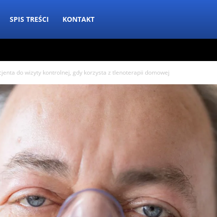
SPIS TREŚCI
KONTAKT
jenta do wizyty kontrolnej, gdy korzysta z tlenoterapii domowej