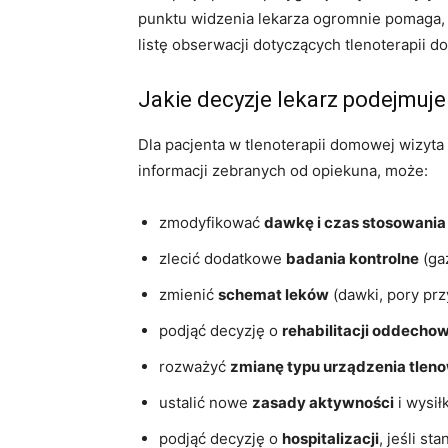
punktu widzenia lekarza ogromnie pomaga, 
listę obserwacji dotyczących tlenoterapii 
Jakie decyzje lekarz podejmuje
Dla pacjenta w tlenoterapii domowej wizyta
informacji zebranych od opiekuna, może:
zmodyfikować
dawkę i czas stosowania 
zlecić dodatkowe
badania kontrolne
(gaz
zmienić
schemat leków
(dawki, pory prz
podjąć decyzję o
rehabilitacji oddechow
rozważyć
zmianę typu urządzenia tlen
ustalić nowe
zasady aktywności
i wysił
podjąć decyzję o
hospitalizacji
, jeśli st