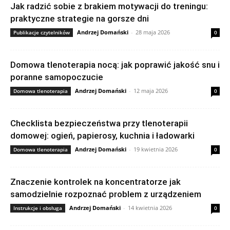
Jak radzić sobie z brakiem motywacji do treningu:
praktyczne strategie na gorsze dni
Andrzej Domański
-
28 maja 2026
Publikacje czytelników
0
Domowa tlenoterapia nocą: jak poprawić jakość snu i
poranne samopoczucie
Andrzej Domański
-
12 maja 2026
Domowa tlenoterapia
0
Checklista bezpieczeństwa przy tlenoterapii
domowej: ogień, papierosy, kuchnia i ładowarki
Andrzej Domański
-
19 kwietnia 2026
Domowa tlenoterapia
0
Znaczenie kontrolek na koncentratorze jak
samodzielnie rozpoznać problem z urządzeniem
Andrzej Domański
-
14 kwietnia 2026
Instrukcje i obsługa
0