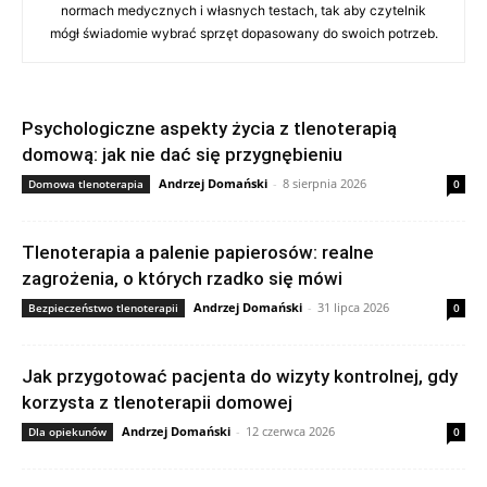
normach medycznych i własnych testach, tak aby czytelnik
mógł świadomie wybrać sprzęt dopasowany do swoich potrzeb.
Psychologiczne aspekty życia z tlenoterapią
domową: jak nie dać się przygnębieniu
Andrzej Domański
-
8 sierpnia 2026
Domowa tlenoterapia
0
Tlenoterapia a palenie papierosów: realne
zagrożenia, o których rzadko się mówi
Andrzej Domański
-
31 lipca 2026
Bezpieczeństwo tlenoterapii
0
Jak przygotować pacjenta do wizyty kontrolnej, gdy
korzysta z tlenoterapii domowej
Andrzej Domański
-
12 czerwca 2026
Dla opiekunów
0