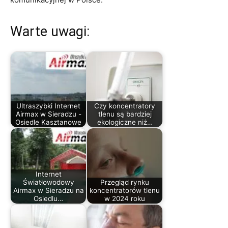
Warte uwagi:
Ultraszybki Internet
Czy koncentratory
Airmax w Sieradzu -
tlenu są bardziej
Osiedle Kasztanowe
ekologiczne niż…
Internet
Światłowodowy
Przegląd rynku
Airmax w Sieradzu na
koncentratorów tlenu
Osiedlu…
w 2024 roku