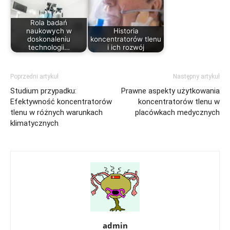
Rola badań
naukowych w
Historia
doskonaleniu
koncentratorów tlenu
technologii…
i ich rozwój
Poprzedni artykuł
Następny artykuł
Studium przypadku:
Prawne aspekty użytkowania
Efektywność koncentratorów
koncentratorów tlenu w
tlenu w różnych warunkach
placówkach medycznych
klimatycznych
admin