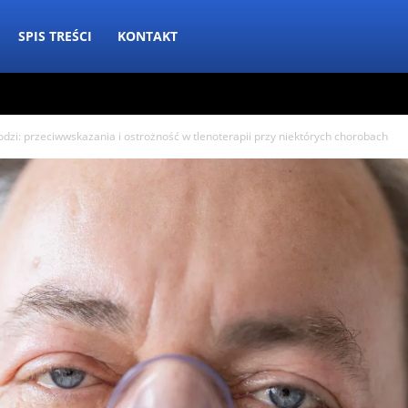
SPIS TREŚCI
KONTAKT
kodzi: przeciwwskazania i ostrożność w tlenoterapii przy niektórych chorobach