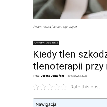
Źródło: Pexels | Autor: Engin Akyurt
Choroby i wskazania
Kiedy tlen szkod
tlenoterapii prz
Przez
Dorota Domański
-
30 czerwca 2026
Rate this post
Nawigacja: