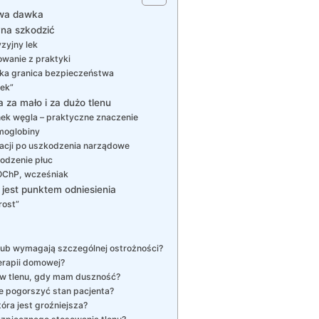
ciwa dawka
yna szkodzić
yzyjny lek
owanie z praktyki
nka granica bezpieczeństwa
dek”
a za mało i za dużo tlenu
enek węgla – praktyczne znaczenie
emoglobiny
acji po uszkodzenia narządowe
kodzenie płuc
POChP, wcześniak
 jest punktem odniesienia
rost”
 lub wymagają szczególnej ostrożności?
terapii domowej?
w tlenu, gdy mam duszność?
e pogorszyć stan pacjenta?
tóra jest groźniejsza?