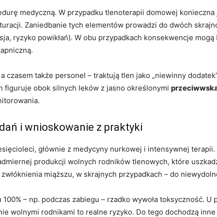
edurę medyczną. W przypadku tlenoterapii domowej konieczna j
turacji. Zaniedbanie tych elementów prowadzi do dwóch skrajnoś
roksja, ryzyko powikłań). W obu przypadkach konsekwencje mog
kapniczną.
– a czasem także personel – traktują tlen jako „niewinny dodat
n figuruje obok silnych leków z jasno określonymi
przeciwwska
itorowania.
dań i wnioskowanie z praktyki
esięcioleci, głównie z medycyny nurkowej i intensywnej terapi
nadmiernej produkcji wolnych rodników tlenowych, które uszkad
 i zwłóknienia miąższu, w skrajnych przypadkach – do niewydol
 100% – np. podczas zabiegu – rzadko wywoła toksyczność. U pa
e wolnymi rodnikami to realne ryzyko. Do tego dochodzą inne e