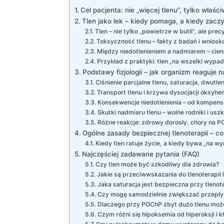
Cel pacjenta: nie „więcej tlenu”, tylko właś
Tlen jako lek – kiedy pomaga, a kiedy zacz
Tlen – nie tylko „powietrze w butli”, ale prec
Toksyczność tlenu – fakty z badań i wniosk
Między niedotlenieniem a nadmiarem – cie
Przykład z praktyki: tlen „na wszelki wypa
Podstawy fizjologii – jak organizm reaguje n
Ciśnienie parcjalne tlenu, saturacja, dwutl
Transport tlenu i krzywa dysocjacji oksyh
Konsekwencje niedotlenienia – od kompens
Skutki nadmiaru tlenu – wolne rodniki i usz
Różne reakcje: zdrowy dorosły, chory na 
Ogólne zasady bezpiecznej tlenoterapii – co
Kiedy tlen ratuje życie, a kiedy bywa „na wy
Najczęściej zadawane pytania (FAQ)
Czy tlen może być szkodliwy dla zdrowia?
Jakie są przeciwwskazania do tlenoterapii
Jaka saturacja jest bezpieczna przy tleno
Czy mogę samodzielnie zwiększać przepły
Dlaczego przy POChP zbyt dużo tlenu moż
Czym różni się hipoksemia od hiperoksji i k