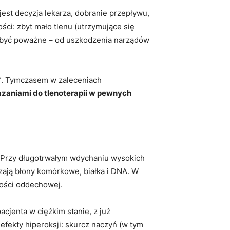
est decyzja lekarza, dobranie przepływu,
ci: zbyt mało tlenu (utrzymujące się
ą być poważne – od uszkodzenia narządów
ek”. Tymczasem w zaleceniach
zaniami do tlenoterapii w pewnych
i. Przy długotrwałym wdychaniu wysokich
zają błony komórkowe, białka i DNA. W
ności oddechowej.
cjenta w ciężkim stanie, z już
fekty hiperoksji: skurcz naczyń (w tym