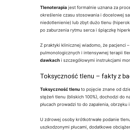
Tlenoterapia
jest formalnie uznana za proc
określenie czasu stosowania i docelowej sa
niedotlenienie) lub zbyt dużo tlenu (hipe
po zaburzenia rytmu serca i śpiączkę hiper
Z praktyki klinicznej wiadomo, że pacjenci 
pulmonologicznych i intensywnej terapii tle
dawkach
i szczegółowymi instrukcjami mon
Toksyczność tlenu – fakty z ba
Toksyczność tlenu
to pojęcie znane od dzi
stężeń tlenu (bliskich 100%), dochodzi do 
płucach prowadzi to do zapalenia, obrzęku
U zdrowej osoby krótkotrwałe podanie tlenu
uszkodzonymi płucami, dodatkowe obciążeni