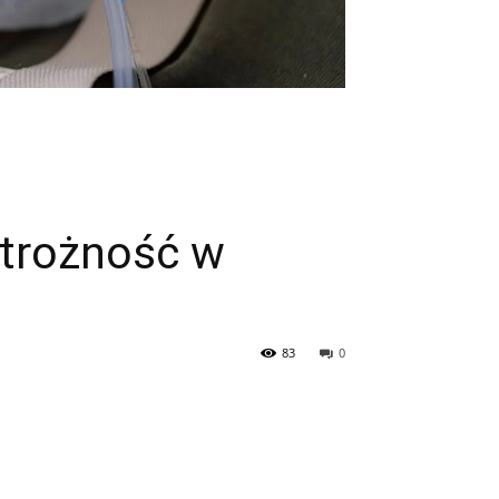
strożność w
83
0