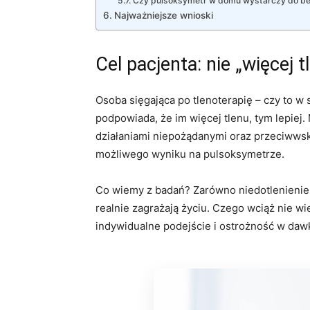
Czy pulsoksymetr w domu wystarczy do be
Najważniejsze wnioski
Cel pacjenta: nie „więcej 
Osoba sięgająca po tlenoterapię – czy to w 
podpowiada, że im więcej tlenu, tym lepiej
działaniami niepożądanymi oraz przeciwws
możliwego wyniku na pulsoksymetrze.
Co wiemy z badań? Zarówno niedotlenienie (
realnie zagrażają życiu. Czego wciąż nie w
indywidualne podejście i ostrożność w daw