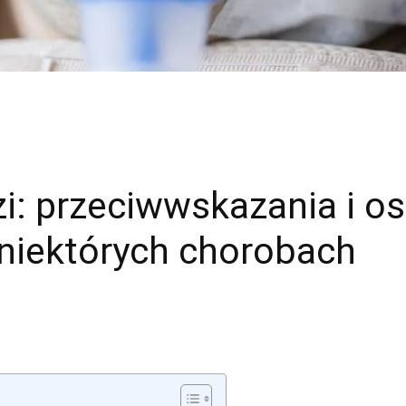
zi: przeciwwskazania i o
y niektórych chorobach