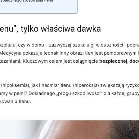
zpiecznego stosowania tlenu?
tlenu”, tylko właściwa dawka
szpitalu, czy w domu – zazwyczaj szuka ulgi w duszności i popr
. Medycyna pokazuje jednak inny obraz: tlen jest pełnoprawnym
kazaniami. Kluczowym celem jest osiągnięcie
bezpiecznej, doce
hipoksemia), jak i nadmiar tlenu (hiperoksja) zwiększają ryzyk
iemy w pełni? Dokładnego „progu szkodliwości” dla każdej grupy
kowaniu tlenu.