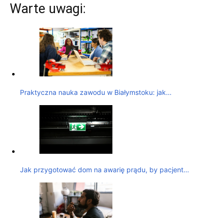
Warte uwagi:
Praktyczna nauka zawodu w Białymstoku: jak…
Jak przygotować dom na awarię prądu, by pacjent…