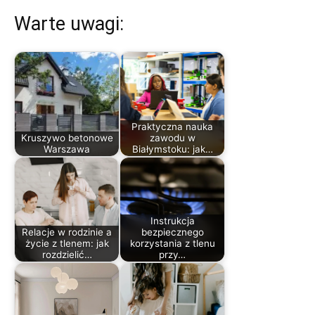
Warte uwagi:
Praktyczna nauka
Kruszywo betonowe
zawodu w
Warszawa
Białymstoku: jak…
Instrukcja
Relacje w rodzinie a
bezpiecznego
życie z tlenem: jak
korzystania z tlenu
rozdzielić…
przy…