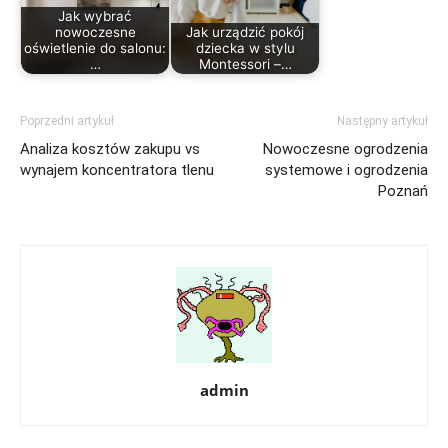
Jak wybrać
nowoczesne
Jak urządzić pokój
oświetlenie do salonu:
dziecka w stylu
…
Montessori –…
Poprzedni artykuł
Następny artykuł
Analiza kosztów zakupu vs
Nowoczesne ogrodzenia
wynajem koncentratora tlenu
systemowe i ogrodzenia
Poznań
admin