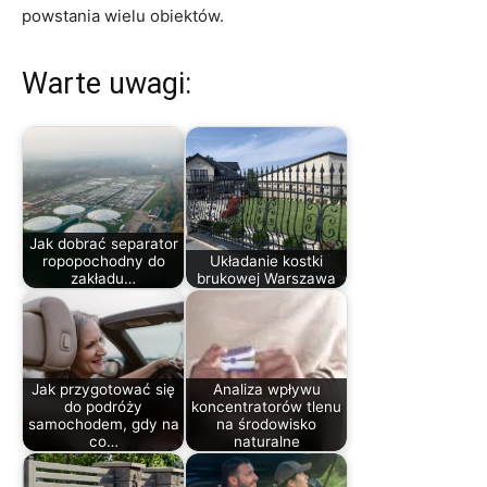
powstania wielu obiektów.
Warte uwagi:
Jak dobrać separator
ropopochodny do
Układanie kostki
zakładu…
brukowej Warszawa
Jak przygotować się
Analiza wpływu
do podróży
koncentratorów tlenu
samochodem, gdy na
na środowisko
co…
naturalne