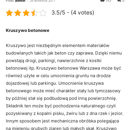
Przez
admin
-
26 września 2017
717
0
3.5/5 - (4 votes)
Kruszywo betonowe
Kruszywo jest niezbędnym elementem materiałów
budowlanych takich jak beton czy zaprawa. Dzięki niemu
powstają drogi, parkingi, nawierzchnie z kostki
betonowej itp. Kruszywo betonowe Warszawa może być
również użyte w celu umocnienia gruntu na drodze
dojazdowej lub parkingu. Umocnienie kruszywa
betonowego może mieć charakter stały lub tymczasowy
by później stał się podbudową pod inną powierzchnię.
Składnik ten może być pochodzenia naturalnego czyli
pozyskiwany z kopalni pisku, żwiru lub z dna rzek i jezior.
Innym sposobem jest mechaniczna obróbka polegająca
na mieleniu grubych ziaren lub małych skał. Kruszywo