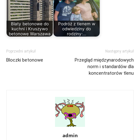
Blaty betonowe do
Podróż z tlenem w
kuchni i Kruszywo
odwiedziny do
betonowe Warszawa
rodziny:…
Poprzedni artykuł
Następny artykuł
Bloczki betonowe
Przegląd międzynarodowych
norm i standardów dla
koncentratorów tlenu
admin