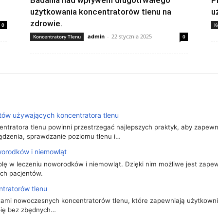
Badania nad wpływem długotrwałego
P
użytkowania koncentratorów tlenu na
u
zdrowie.
0
K
admin
-
22 stycznia 2025
Koncentratory Tlenu
0
tów używających koncentratora tlenu
ntratora tlenu powinni przestrzegać najlepszych praktyk, aby zapew
ądzenia, sprawdzanie poziomu tlenu i…
worodków i niemowląt
lę w leczeniu noworodków i niemowląt. Dzięki nim możliwe jest zapewni
ych pacjentów.
tratorów tlenu
tami nowoczesnych koncentratorów tlenu, które zapewniają użytkown
pię bez zbędnych…