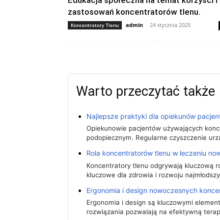
Edukacja społeczna na temat korzyści i
zastosowań koncentratorów tlenu.
admin
-
24 stycznia 2025
Koncentratory Tlenu
Warto przeczytać także
Najlepsze praktyki dla opiekunów pacjen
Opiekunowie pacjentów używających konce
podopiecznym. Regularne czyszczenie urz
Rola koncentratorów tlenu w leczeniu no
Koncentratory tlenu odgrywają kluczową ro
kluczowe dla zdrowia i rozwoju najmłodsz
Ergonomia i design nowoczesnych koncen
Ergonomia i design są kluczowymi elemen
rozwiązania pozwalają na efektywną tera