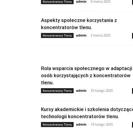
admin
-
9 marca 2025
Koncentratory Tlenu
Aspekty społeczne korzystania z
koncentratorów tlenu.
admin
-
3 marca 2025
Koncentratory Tlenu
Rola wsparcia społecznego w adaptacji
osób korzystających z koncentratorów
tlenu.
admin
-
25 lutego 2025
Koncentratory Tlenu
Kursy akademickie i szkolenia dotycząc
technologii koncentratorów tlenu.
admin
-
19 lutego 2025
Koncentratory Tlenu