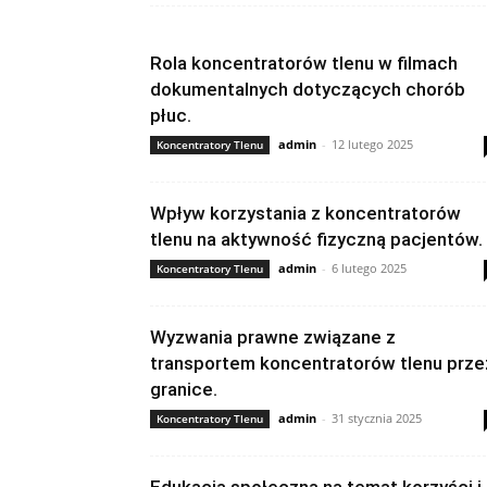
Rola koncentratorów tlenu w filmach
dokumentalnych dotyczących chorób
płuc.
admin
-
12 lutego 2025
Koncentratory Tlenu
Wpływ korzystania z koncentratorów
tlenu na aktywność fizyczną pacjentów.
admin
-
6 lutego 2025
Koncentratory Tlenu
Wyzwania prawne związane z
transportem koncentratorów tlenu prze
granice.
admin
-
31 stycznia 2025
Koncentratory Tlenu