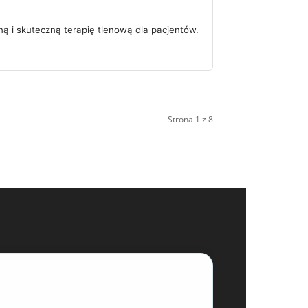
ą i skuteczną terapię tlenową dla pacjentów.
Strona 1 z 8