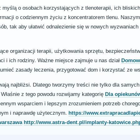
myślą o osobach korzystających z tlenoterapii, ich bliskic
formacji o codziennym życiu z koncentratorem tlenu. Naszy
osób, tak aby ułatwić odnalezienie się w nowych wyzwaniac
zące organizacji terapii, użytkowania sprzętu, bezpieczeńst
nci i ich rodziny. Ważne miejsce zajmuje u nas dział
Domowa
ozumieć zasady leczenia, przygotować dom i korzystać ze w
ją najbliżsi. Dlatego tworzymy treści nie tylko dla samych 
. Właśnie z tego powodu rozwijamy kategorię
Dla opiekunó
dziennym wsparciem i lepszym zrozumieniem potrzeb choreg
ym i naprawdę użytecznym.
https://www.extrapracadlapie
warszawa
http://www.astra-dent.pl/implanty-katowice.ph