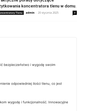
raktyczne porady dotyczące
żytkowania koncentratora tlenu w domu.
admin
-
20 stycznia 2025
oncentratory Tlenu
0
nić bezpieczeństwo i wygodę swoim
enie odpowiedniej ilości tlenu, co jest
ikom wygodę i funkcjonalność. Innowacyjne