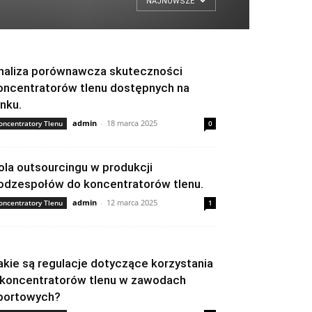
NAJNOWSZE
naliza porównawcza skuteczności
oncentratorów tlenu dostępnych na
ynku.
admin
-
18 marca 2025
oncentratory Tlenu
0
ola outsourcingu w produkcji
odzespołów do koncentratorów tlenu.
admin
-
12 marca 2025
oncentratory Tlenu
1
akie są regulacje dotyczące korzystania
 koncentratorów tlenu w zawodach
portowych?