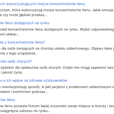
ych wykorzystujących motyw koncentratorów tlenu.
ycznym, które wykorzystują motyw koncentratorów tlenu. Jakie emocje
da czy może głęboki przekaz…
ów tlenu dostępnych na rynku
modeli koncentratorów tlenu dostępnych na rynku. Wybór odpowiednie
bami układu…
ia z koncentratorów tlenu?
 dla osób cierpiących na choroby układu oddechowego. Objawy takie 
nia z tego urządzenia…
unów osób chorych?
arzędziem dla opiekunów osób chorych. Dzięki nim mogą zapewnić sw
 jakość życia.
nu a ich wpływ na zdrowie użytkowników
 rewolucjonizują sposób, w jaki pacjenci z problemami oddechowymi ot
drowiem i komfortem podczas…
rów tlenu.
rów tlenu pozwala firmom lepiej zrozumieć swoje miejsce w branży i d
 osiągnięcia sukcesu na rynku…