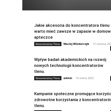
Jakie akcesoria do koncentratora tlenu
warto mieć zawsze w zapasie w domow
apteczce
Maciej Włodarczyk
-
15 czerwca 20
Koncentratory Tlenu
Wpływ badań akademickich na rozwój
nowych technologii koncentratorów
tlenu.
admin
-
16 marca 2025
Koncentratory Tlenu
Kampanie społeczne promujące korzyśc
zdrowotne korzystania z koncentrator
tlenu.