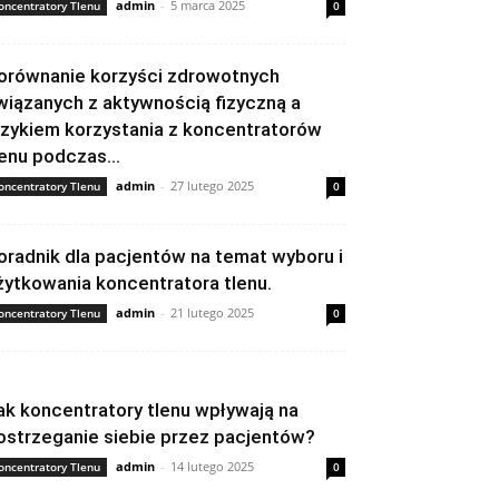
admin
-
5 marca 2025
oncentratory Tlenu
0
orównanie korzyści zdrowotnych
wiązanych z aktywnością fizyczną a
yzykiem korzystania z koncentratorów
lenu podczas...
admin
-
27 lutego 2025
oncentratory Tlenu
0
oradnik dla pacjentów na temat wyboru i
żytkowania koncentratora tlenu.
admin
-
21 lutego 2025
oncentratory Tlenu
0
ak koncentratory tlenu wpływają na
ostrzeganie siebie przez pacjentów?
admin
-
14 lutego 2025
oncentratory Tlenu
0