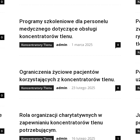
0
K
Programy szkoleniowe dla personelu
P
medycznego dotyczące obsługi
z
koncentratorów tlenu.
r
0
t
admin
-
1 marca 2025
Koncentratory Tlenu
0
K
Ograniczenia życiowe pacjentów
P
korzystających z koncentratorów tlenu.
u
admin
-
23 lutego 2025
Koncentratory Tlenu
0
K
0
e
Rola organizacji charytatywnych w
J
zapewnianiu koncentratorów tlenu
p
potrzebującym.
0
K
admin
-
16 lutego 2025
Koncentratory Tlenu
1