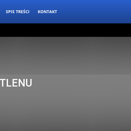
SPIS TREŚCI
KONTAKT
TLENU
nia
Dla opiekunów
Domowa tlenoterapia
Instrukcje i obsługa
refundacja
Publikacje czytelników
Sprzęt i akcesoria