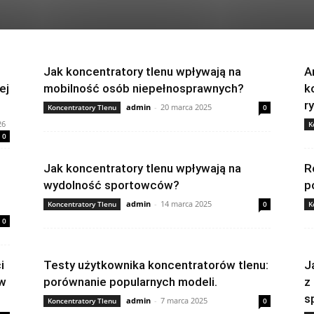
Jak koncentratory tlenu wpływają na
A
ej
mobilność osób niepełnosprawnych?
k
r
admin
-
20 marca 2025
Koncentratory Tlenu
0
26
K
0
Jak koncentratory tlenu wpływają na
R
wydolność sportowców?
p
admin
-
14 marca 2025
Koncentratory Tlenu
0
K
0
i
Testy użytkownika koncentratorów tlenu:
J
ów
porównanie popularnych modeli.
z
s
admin
-
7 marca 2025
Koncentratory Tlenu
0