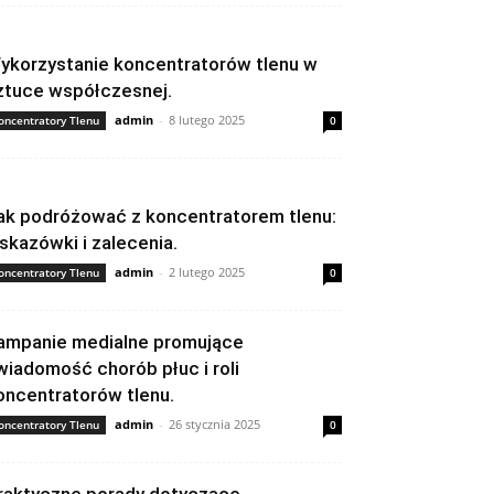
ykorzystanie koncentratorów tlenu w
ztuce współczesnej.
admin
-
8 lutego 2025
oncentratory Tlenu
0
ak podróżować z koncentratorem tlenu:
skazówki i zalecenia.
admin
-
2 lutego 2025
oncentratory Tlenu
0
ampanie medialne promujące
wiadomość chorób płuc i roli
oncentratorów tlenu.
admin
-
26 stycznia 2025
oncentratory Tlenu
0