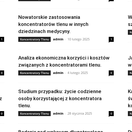
Nowatorskie zastosowania
W
koncentratorów tlenu w innych
s
dziedzinach medycyny.
K
admin
-
10 lutego 2025
1
Koncentratory Tlenu
1
Analiza ekonomiczna korzyści i kosztów
J
związanych z koncentratorami tlenu.
w
admin
-
4 lutego 2025
0
Koncentratory Tlenu
0
K
Studium przypadku: życie codzienne
K
z
osoby korzystającej z koncentratora
ś
tlenu.
k
admin
-
28 stycznia 2025
0
Koncentratory Tlenu
0
K