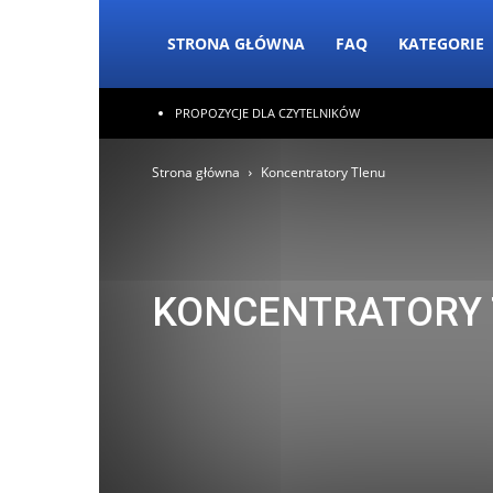
STRONA GŁÓWNA
FAQ
KATEGORIE
PROPOZYCJE DLA CZYTELNIKÓW
Strona główna
Koncentratory Tlenu
KONCENTRATORY 
Bezpieczeństwo tlenoterapii
Blog
Choroby i wskaza
Koncentratory Tlenu
Podróże i aktywność
Prawo i 
Życie codzienne z tlenem