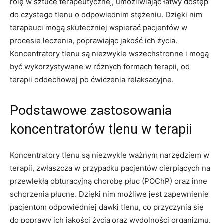
rolę w sztuce​ terapeutycznej, umożliwiając łatwy dostęp
do czystego⁢ tlenu o odpowiednim⁣ stężeniu. Dzięki ​nim
terapeuci mogą skuteczniej wspierać pacjentów w
procesie leczenia, poprawiając jakość ich życia.
Koncentratory tlenu są niezwykle wszechstronne i mogą
być wykorzystywane w różnych formach terapii, od
terapii⁢ oddechowej po ćwiczenia relaksacyjne.
Podstawowe zastosowania
koncentratorów tlenu w‍ terapii
Koncentratory tlenu są niezwykle ważnym narzędziem w​
terapii, zwłaszcza w przypadku pacjentów ​cierpiących na
przewlekłą obturacyjną⁢ chorobę płuc (POChP) oraz inne
schorzenia płucne. Dzięki nim ‌możliwe ⁤jest⁣ zapewnienie
pacjentom ⁤odpowiedniej dawki tlenu, co przyczynia się
do⁤ poprawy ich jakości ⁣życia oraz wydolności organizmu.