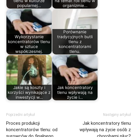
tlenu w kulturze
na temat roli tlenu w
popularnej…
organizmie…
Porównanie
Wykorzystanie
tradycyjnych butli
koncentratorów tlenu
tlenu z
w sztuce
koncentratorami
współczesnej.
tlenu.
Jakie są koszty i
Jak koncentratory
korzyści wynikające z
tlenu wpływają na
inwestycji w…
życie i…
Poprzedni artykuł
Następny artykuł
Proces produkcji
Jak koncentratory tlenu
koncentratorów tlenu: od
wpływają na życie osób z
surowców do finalnego
chorobami płuc?