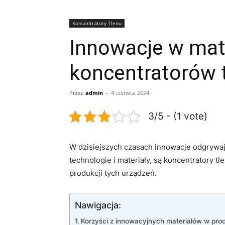
Koncentratory Tlenu
Innowacje w mat
koncentratorów t
Przez
admin
-
4 czerwca 2024
3/5 - (1 vote)
W dzisiejszych czasach innowacje odgrywają
technologie i materiały, ‌są koncentratory ⁤
produkcji ‍tych urządzeń.
Nawigacja:
Korzyści z innowacyjnych materiałów⁣ w pro