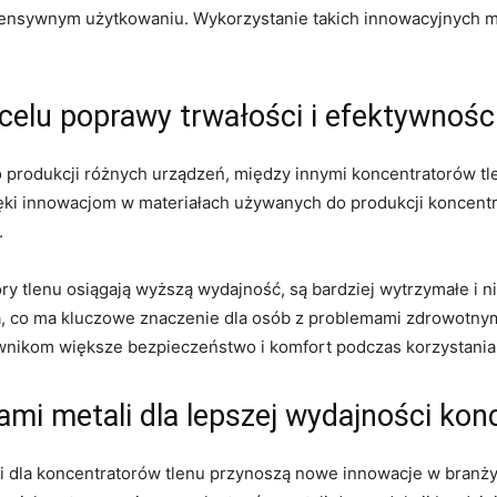
ntensywnym użytkowaniu. Wykorzystanie takich innowacyjnych ma
celu poprawy trwałości i efektywnośc
produkcji różnych urządzeń,​ między⁣ innymi koncentratorów t
ęki innowacjom w materiałach używanych ⁢do produkcji koncentra
.
ry tlenu osiągają⁤ wyższą wydajność, są bardziej wytrzymałe i 
, co ma kluczowe znaczenie dla osób z problemami ‍zdrowotny
ownikom większe bezpieczeństwo i komfort podczas korzystania
 ⁤metali ‌dla lepszej‌ wydajności ‍ko
dla koncentratorów⁣ tlenu ‌przynoszą nowe ‍innowacje w branży.