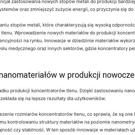
encjał zastosowania nowych stopów metali do produkcji bardzi
systemów⁣ oraz zmniejszyć zużycie energii, co przyczynia‍ się do
waniu stopów metali, które charakteryzują się wysoką odpornośc
ji tlenu. Wprowadzenie nowych materiałów do produkcji koncen
rencyjności na rynku. Innowacje w dziedzinie materiałów wyko
słu medycznego oraz innych sektorów, ⁤gdzie koncentratory peł
i nanomateriałów w ​produkcji nowocz
padku produkcji koncentratorów tlenu. Dzięki zastosowaniu nan
zekłada się na ‌lepsze rezultaty dla użytkowników.
szenie rozmiarów koncentratorów tlenu, co sprawia, że są one
nemu kontrolowaniu struktury materiałów na poziomie nanometr
dajność czy stabilność. W ten sposób innowacje w materiałach 