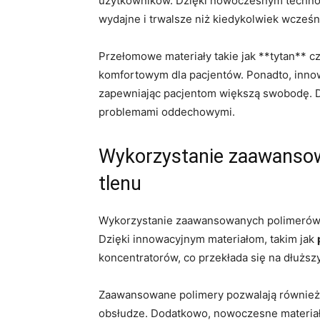
użytkowników. ⁢Dzięki nowoczesnym technologi
wydajne i trwalsze niż kiedykolwiek⁤ wcześni
Przełomowe materiały ⁤takie jak **tytan** c
komfortowym dla pacjentów. Ponadto,‍ inno
zapewniając pacjentom większą swobodę. Dzi
problemami oddechowymi.
Wykorzystanie zaawansow
tlenu
Wykorzystanie zaawansowanych polimerów w
Dzięki⁤ innowacyjnym materiałom, takim jak
koncentratorów, co przekłada się na dłużs
Zaawansowane polimery pozwalają również⁣ na
obsłudze. Dodatkowo, ⁤nowoczesne materiały