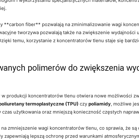
om ​i wykorzystaniu specjalistycznych ⁣materiałów, koncentratory 
ej.
zy **carbon fiber** pozwalają​ na zminimalizowanie wagi koncent
wacyjne tworzywa pozwalają ‍także na zwiększenie wydajności u
ęki temu, korzystanie z koncentratorów tlenu staje się bardzi
anych polimerów do zwiększenia wyd
 produkcji koncentratorów tlenu otwiera nowe możliwości zwi
poliuretany termoplastyczne (TPU)
czy​
poliamidy
, możliwe je
zy czas użytkowania oraz mniejszą konieczność częstych napraw
⁤ zmniejszenie wagi koncentratorów tlenu, co sprawia, że są on
‌ zapewniają lepszą ochronę przed warunkami atmosferycznymi 