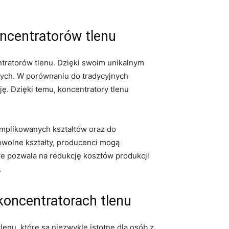
oncentratorów tlenu
tratorów tlenu. Dzięki swoim unikalnym
nych. W porównaniu do tradycyjnych
ję. Dzięki temu, koncentratory tlenu
mplikowanych​ kształtów oraz do
olne ⁣kształty, producenci ⁣mogą
we pozwala na redukcję kosztów produkcji
.
koncentratorach tlenu
lenu, które są niezwykle‍ istotne dla osób z