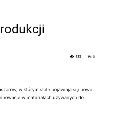
rodukcji
633
0
bszarów, w którym stale pojawiają się nowe
e innowacje w materiałach ⁤używanych⁣ do