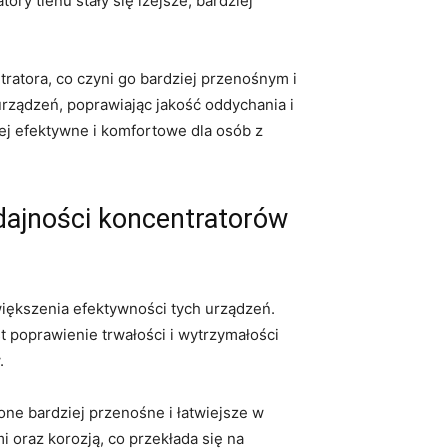
⁤tlenu⁣ stały się⁤ lżejsze,⁤ bardziej
ratora, co czyni go bardziej przenośnym i⁣
rządzeń, poprawiając jakość oddychania i
ej efektywne i ⁤komfortowe dla osób z
ajności koncentratorów
ększenia efektywności tych urządzeń.
st poprawienie trwałości i wytrzymałości
.
e bardziej ⁣przenośne i łatwiejsze ‍w
oraz ‌korozją, co przekłada się na