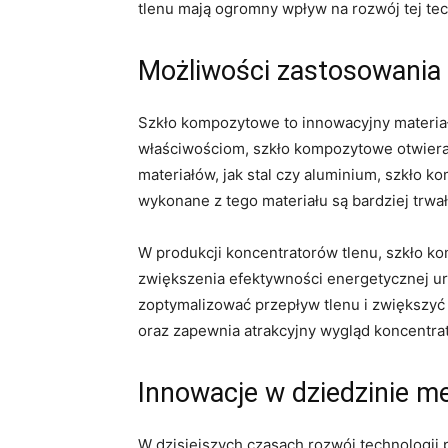
tlenu⁢ mają ogromny wpływ na rozwój tej tec
Możliwości​ zastosowania
Szkło kompozytowe to innowacyjny materiał
właściwościom, szkło kompozytowe otwiera
materiałów, jak stal czy aluminium, szkło k
wykonane z ‌tego ⁤materiału są bardziej trwał
W produkcji koncentratorów tlenu, szkło k
zwiększenia ⁣efektywności energetycznej ur
⁣zoptymalizować przepływ tlenu ‍i zwiększ
oraz zapewnia atrakcyjny wygląd koncentrat
Innowacje w dziedzinie m
W dzisiejszych ​czasach rozwój technologii p