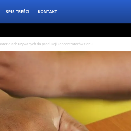
SPIS TREŚCI
KONTAKT
ateriałach używanych do produkcji koncentratorów tlenu.