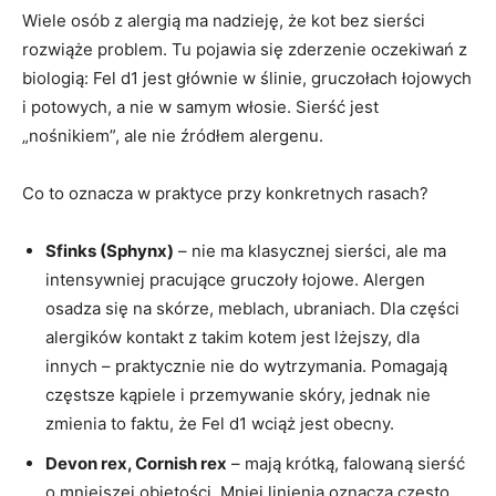
Wiele osób z alergią ma nadzieję, że kot bez sierści
rozwiąże problem. Tu pojawia się zderzenie oczekiwań z
biologią: Fel d1 jest głównie w ślinie, gruczołach łojowych
i potowych, a nie w samym włosie. Sierść jest
„nośnikiem”, ale nie źródłem alergenu.
Co to oznacza w praktyce przy konkretnych rasach?
Sfinks (Sphynx)
– nie ma klasycznej sierści, ale ma
intensywniej pracujące gruczoły łojowe. Alergen
osadza się na skórze, meblach, ubraniach. Dla części
alergików kontakt z takim kotem jest lżejszy, dla
innych – praktycznie nie do wytrzymania. Pomagają
częstsze kąpiele i przemywanie skóry, jednak nie
zmienia to faktu, że Fel d1 wciąż jest obecny.
Devon rex, Cornish rex
– mają krótką, falowaną sierść
o mniejszej objętości. Mniej linienia oznacza często