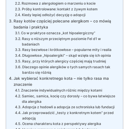
Rozmowa z alergologiem o marzeniu o kocie
Próby kontrolowane: kontakt z żywym kotem
Kiedy lepiej odłożyć decyzję o adopcji
Rasy kotów częściej polecane alergikom – co mówią
badania i praktyka
Co w praktyce oznacza „kot hipoalergiczny”
Rasy o niższym przeciętnym poziomie Fel d1 w
badaniach
Rasy bezwłose i krótkowłose – popularne mity i realia
Długowłose „hipoalergiki” – skąd wzięła się ich opinia
Rasy, przy których alergicy częściej mają trudniej
Dlaczego opinie alergików o tych samych rasach tak
bardzo się różnią
Jak wybierać konkretnego kota – nie tylko rasa ma
znaczenie
Znaczenie indywidualnych różnic między kotami
Samiec, samica, kocię czy dorosły – co bywa łatwiejsze
dla alergika
Adopcja z hodowli a adopcja ze schroniska lub fundacji
Jak przeprowadzić „testy z konkretnym kotem” przed
adopcją
Ocena charakteru kota z perspektywy alergika