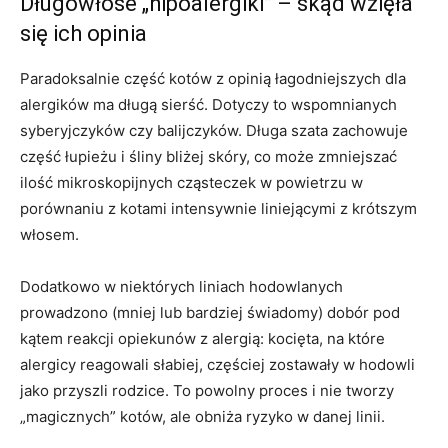
Długowłose „hipoalergiki” – skąd wzięła
się ich opinia
Paradoksalnie część kotów z opinią łagodniejszych dla
alergików ma długą sierść. Dotyczy to wspomnianych
syberyjczyków czy balijczyków. Długa szata zachowuje
część łupieżu i śliny bliżej skóry, co może zmniejszać
ilość mikroskopijnych cząsteczek w powietrzu w
porównaniu z kotami intensywnie liniejącymi z krótszym
włosem.
Dodatkowo w niektórych liniach hodowlanych
prowadzono (mniej lub bardziej świadomy) dobór pod
kątem reakcji opiekunów z alergią: kocięta, na które
alergicy reagowali słabiej, częściej zostawały w hodowli
jako przyszli rodzice. To powolny proces i nie tworzy
„magicznych” kotów, ale obniża ryzyko w danej linii.