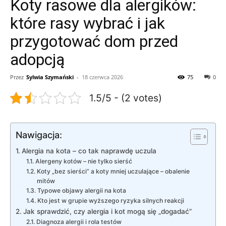
Koty rasowe dla alergików:
które rasy wybrać i jak
przygotować dom przed
adopcją
Przez
Sylwia Szymański
-
18 czerwca 2026
75
0
1.5/5 - (2 votes)
Nawigacja:
Alergia na kota – co tak naprawdę uczula
Alergeny kotów – nie tylko sierść
Koty „bez sierści” a koty mniej uczulające – obalenie
mitów
Typowe objawy alergii na kota
Kto jest w grupie wyższego ryzyka silnych reakcji
Jak sprawdzić, czy alergia i kot mogą się „dogadać”
Diagnoza alergii i rola testów