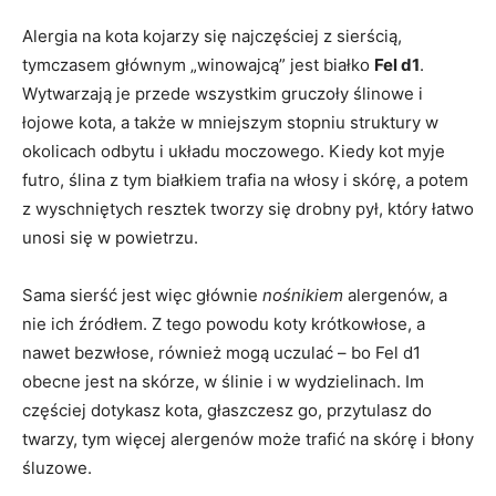
Alergia na kota kojarzy się najczęściej z sierścią,
tymczasem głównym „winowajcą” jest białko
Fel d1
.
Wytwarzają je przede wszystkim gruczoły ślinowe i
łojowe kota, a także w mniejszym stopniu struktury w
okolicach odbytu i układu moczowego. Kiedy kot myje
futro, ślina z tym białkiem trafia na włosy i skórę, a potem
z wyschniętych resztek tworzy się drobny pył, który łatwo
unosi się w powietrzu.
Sama sierść jest więc głównie
nośnikiem
alergenów, a
nie ich źródłem. Z tego powodu koty krótkowłose, a
nawet bezwłose, również mogą uczulać – bo Fel d1
obecne jest na skórze, w ślinie i w wydzielinach. Im
częściej dotykasz kota, głaszczesz go, przytulasz do
twarzy, tym więcej alergenów może trafić na skórę i błony
śluzowe.