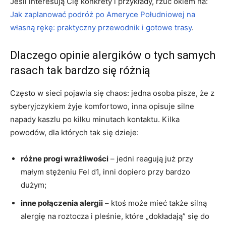
Jeśli interesują Cię konkrety i przykłady, rzuć okiem na:
Jak zaplanować podróż po Ameryce Południowej na
własną rękę: praktyczny przewodnik i gotowe trasy
.
Dlaczego opinie alergików o tych samych
rasach tak bardzo się różnią
Często w sieci pojawia się chaos: jedna osoba pisze, że z
syberyjczykiem żyje komfortowo, inna opisuje silne
napady kaszlu po kilku minutach kontaktu. Kilka
powodów, dla których tak się dzieje:
różne progi wrażliwości
– jedni reagują już przy
małym stężeniu Fel d1, inni dopiero przy bardzo
dużym;
inne połączenia alergii
– ktoś może mieć także silną
alergię na roztocza i pleśnie, które „dokładają” się do