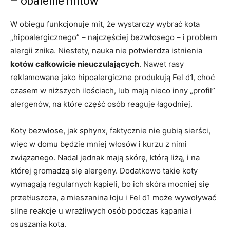
– obalenie mitów
W obiegu funkcjonuje mit, że wystarczy wybrać kota
„hipoalergicznego” – najczęściej bezwłosego – i problem
alergii znika. Niestety, nauka nie potwierdza istnienia
kotów całkowicie nieuczulających
. Nawet rasy
reklamowane jako hipoalergiczne produkują Fel d1, choć
czasem w niższych ilościach, lub mają nieco inny „profil”
alergenów, na które część osób reaguje łagodniej.
Koty bezwłose, jak sphynx, faktycznie nie gubią sierści,
więc w domu będzie mniej włosów i kurzu z nimi
związanego. Nadal jednak mają skórę, którą liżą, i na
której gromadzą się alergeny. Dodatkowo takie koty
wymagają regularnych kąpieli, bo ich skóra mocniej się
przetłuszcza, a mieszanina łoju i Fel d1 może wywoływać
silne reakcje u wrażliwych osób podczas kąpania i
osuszania kota.