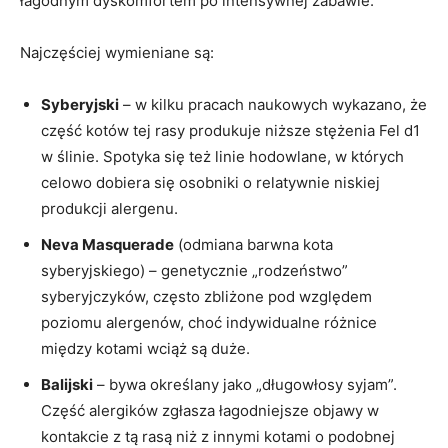
łagodnym dyskomfortem po intensywnej zabawie.
Najczęściej wymieniane są:
Syberyjski
– w kilku pracach naukowych wykazano, że
część kotów tej rasy produkuje niższe stężenia Fel d1
w ślinie. Spotyka się też linie hodowlane, w których
celowo dobiera się osobniki o relatywnie niskiej
produkcji alergenu.
Neva Masquerade
(odmiana barwna kota
syberyjskiego) – genetycznie „rodzeństwo”
syberyjczyków, często zbliżone pod względem
poziomu alergenów, choć indywidualne różnice
między kotami wciąż są duże.
Balijski
– bywa określany jako „długowłosy syjam”.
Część alergików zgłasza łagodniejsze objawy w
kontakcie z tą rasą niż z innymi kotami o podobnej