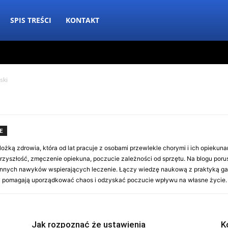
SPIS TREŚCI
KONTAKT
ski
E
ożką zdrowia, która od lat pracuje z osobami przewlekle chorymi i ich opieku
przyszłość, zmęczenie opiekuna, poczucie zależności od sprzętu. Na blogu poru
ennych nawyków wspierających leczenie. Łączy wiedzę naukową z praktyką ga
sty pomagają uporządkować chaos i odzyskać poczucie wpływu na własne życie.
Jak rozpoznać że ustawienia
K