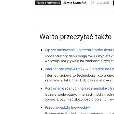
Sylwia Szymański
-
29 marca 2026
Prawo i refundacja
Warto przeczytać także
Wpływ stosowania koncentratorów tlenu na
Koncentratory tlenu mogą zwiększyć efekty
wpływają pozytywnie na zdolności fizycz
Internet radiowy Airmax w Sieradzu na 
Internet radiowy to technologia, która umo
kablowych, takich jak DSL czy światłowód.
Porównanie różnych narracji medialnych 
Istnieje wiele różnych narracji medialnyc
pomóc zrozumieć złożoność problemu i wy
Przeprowadzki Inowrocław
Przeprowadzka to trudne i czasochłonne pr