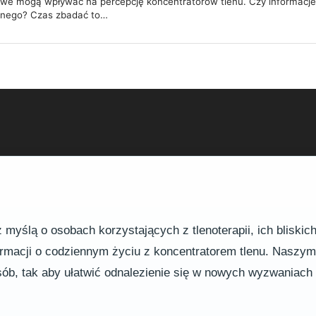
owe mogą wpływać na percepcję koncentratorów tlenu. Czy informacj
znego? Czas zbadać to…
myślą o osobach korzystających z tlenoterapii, ich bliskic
formacji o codziennym życiu z koncentratorem tlenu. Naszy
osób, tak aby ułatwić odnalezienie się w nowych wyzwaniac