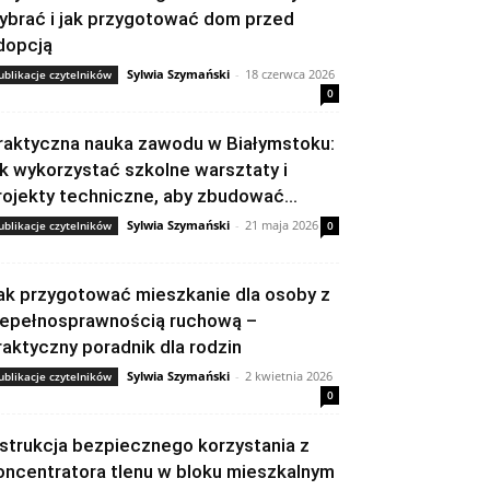
ybrać i jak przygotować dom przed
dopcją
Sylwia Szymański
-
18 czerwca 2026
ublikacje czytelników
0
raktyczna nauka zawodu w Białymstoku:
ak wykorzystać szkolne warsztaty i
rojekty techniczne, aby zbudować...
Sylwia Szymański
-
21 maja 2026
ublikacje czytelników
0
ak przygotować mieszkanie dla osoby z
iepełnosprawnością ruchową –
raktyczny poradnik dla rodzin
Sylwia Szymański
-
2 kwietnia 2026
ublikacje czytelników
0
nstrukcja bezpiecznego korzystania z
oncentratora tlenu w bloku mieszkalnym