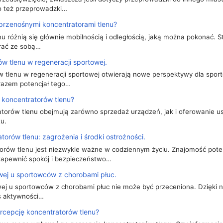
go też przeprowadzki…
 przenośnymi koncentratorami tlenu?
nu różnią się głównie mobilnością i odległością, jaką można pokonać.
rać ze sobą…
w tlenu w regeneracji sportowej.
 tlenu w regeneracji sportowej otwierają nowe perspektywy dla spor
razem potencjał tego…
koncentratorów tlenu?
orów tlenu obejmują zarówno sprzedaż urządzeń, jak i oferowanie u
u.
rów tlenu: zagrożenia i środki ostrożności.
rów tlenu jest niezwykle ważne w codziennym życiu. Znajomość pote
zapewnić spokój i bezpieczeństwo…
owej u sportowców z chorobami płuc.
wej u sportowców z chorobami płuc nie może być przeceniona. Dzięki 
s aktywności…
rcepcję koncentratorów tlenu?