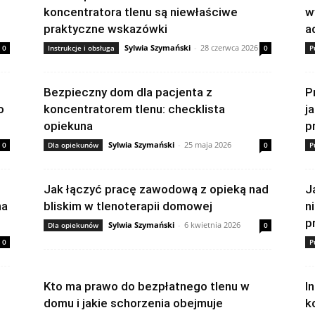
koncentratora tlenu są niewłaściwe
w
praktyczne wskazówki
a
Sylwia Szymański
-
28 czerwca 2026
0
Instrukcje i obsługa
0
P
Bezpieczny dom dla pacjenta z
P
o
koncentratorem tlenu: checklista
j
opiekuna
p
Sylwia Szymański
-
25 maja 2026
0
Dla opiekunów
0
P
Jak łączyć pracę zawodową z opieką nad
J
na
bliskim w tlenoterapii domowej
n
p
Sylwia Szymański
-
6 kwietnia 2026
Dla opiekunów
0
0
P
Kto ma prawo do bezpłatnego tlenu w
I
domu i jakie schorzenia obejmuje
k