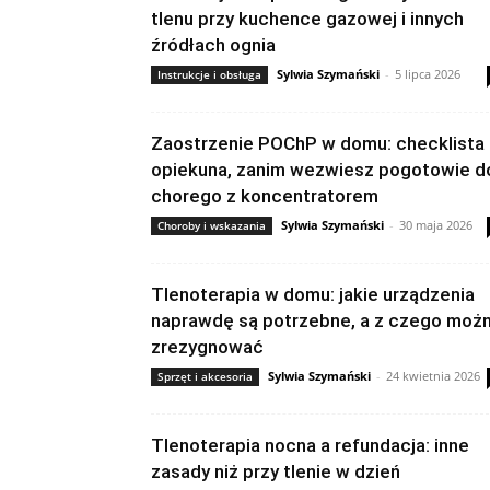
tlenu przy kuchence gazowej i innych
źródłach ognia
Sylwia Szymański
-
5 lipca 2026
Instrukcje i obsługa
Zaostrzenie POChP w domu: checklista
opiekuna, zanim wezwiesz pogotowie d
chorego z koncentratorem
Sylwia Szymański
-
30 maja 2026
Choroby i wskazania
Tlenoterapia w domu: jakie urządzenia
naprawdę są potrzebne, a z czego moż
zrezygnować
Sylwia Szymański
-
24 kwietnia 2026
Sprzęt i akcesoria
Tlenoterapia nocna a refundacja: inne
zasady niż przy tlenie w dzień