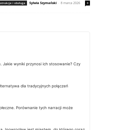
Sylwia Szymański
-
8 marca 2026
nstrukcje i obsługa
0
 Jakie wyniki przynosi ich stosowanie? Czy
alternatywa dla tradycyjnych połączeń
połeczne. Porównanie tych narracji może
ta. Inowrocław jest miastem, do którego coraz