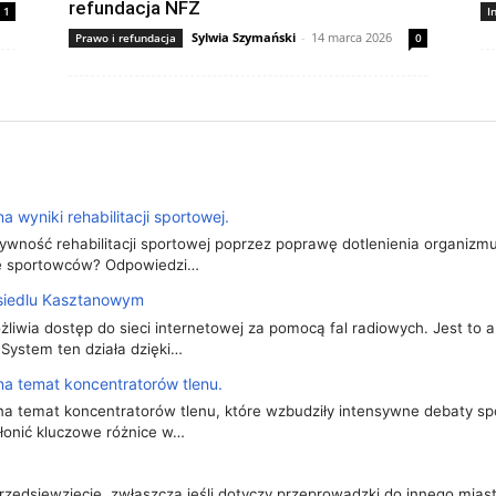
refundacja NFZ
1
I
Sylwia Szymański
-
14 marca 2026
Prawo i refundacja
0
 wyniki rehabilitacji sportowej.
wność rehabilitacji sportowej poprzez poprawę dotlenienia organizmu.
ne sportowców? Odpowiedzi…
Osiedlu Kasztanowym
żliwia dostęp do sieci internetowej za pomocą fal radiowych. Jest to 
 System ten działa dzięki…
na temat koncentratorów tlenu.
h na temat koncentratorów tlenu, które wzbudziły intensywne debaty s
łonić kluczowe różnice w…
zedsięwzięcie, zwłaszcza jeśli dotyczy przeprowadzki do innego mias