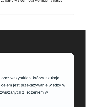
e zawarte w sieci mogą wpłynąć na nasze
h oraz wszystkich, którzy szukają
m celem jest przekazywanie wiedzy w
h związanych z leczeniem w