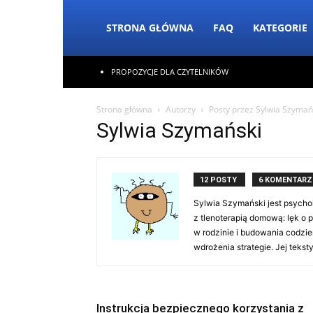
STRONA GŁÓWNA
FAQ
KATEGORIE
PROPOZYCJE DLA CZYTELNIKÓW
Strona główna
Autorzy
Posty przez Sylwia Szymań
Sylwia Szymański
12 POSTY
6 KOMENTARZ
Sylwia Szymański jest psychol
z tlenoterapią domową: lęk o 
w rodzinie i budowania codzi
wdrożenia strategie. Jej tek
Instrukcja bezpiecznego korzystania z