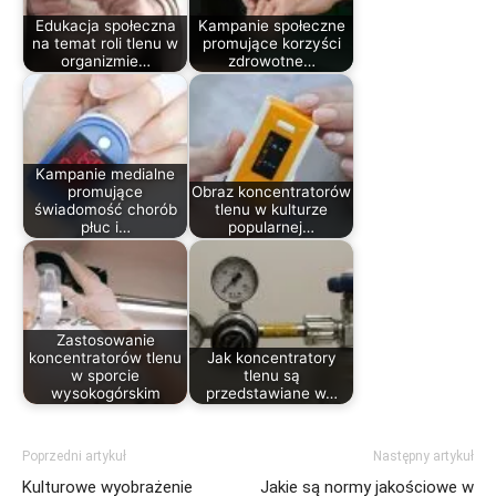
Edukacja społeczna
Kampanie społeczne
na temat roli tlenu w
promujące korzyści
organizmie…
zdrowotne…
Kampanie medialne
promujące
Obraz koncentratorów
świadomość chorób
tlenu w kulturze
płuc i…
popularnej…
Zastosowanie
koncentratorów tlenu
Jak koncentratory
w sporcie
tlenu są
wysokogórskim
przedstawiane w…
Poprzedni artykuł
Następny artykuł
Kulturowe wyobrażenie
Jakie są normy jakościowe w