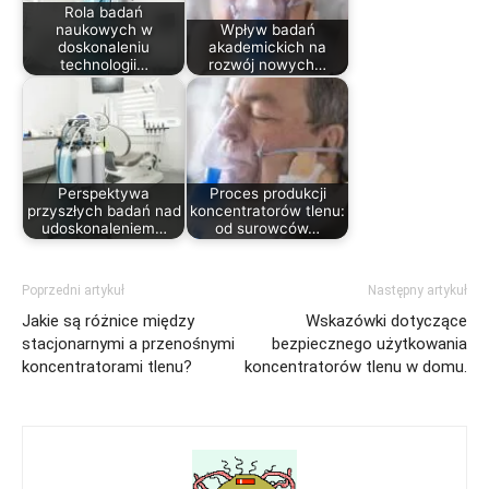
Rola badań
naukowych w
Wpływ badań
doskonaleniu
akademickich na
technologii…
rozwój nowych…
Perspektywa
Proces produkcji
przyszłych badań nad
koncentratorów tlenu:
udoskonaleniem…
od surowców…
Poprzedni artykuł
Następny artykuł
Jakie są różnice między
Wskazówki dotyczące
stacjonarnymi a przenośnymi
bezpiecznego użytkowania
koncentratorami tlenu?
koncentratorów tlenu w domu.