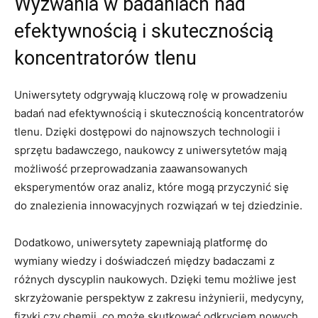
Wyzwania w badaniach nad
⁣efektywnością i ‍skutecznością
koncentratorów tlenu
Uniwersytety odgrywają kluczową rolę w prowadzeniu
⁤badań nad efektywnością i skutecznością koncentratorów
tlenu. Dzięki dostępowi do najnowszych technologii i
sprzętu badawczego, ⁢naukowcy z uniwersytetów mają
możliwość przeprowadzania⁢ zaawansowanych
⁤eksperymentów oraz analiz, które mogą ‌przyczynić się⁢
do znalezienia innowacyjnych rozwiązań w tej dziedzinie.
Dodatkowo, uniwersytety‌ zapewniają platformę do⁤
wymiany ⁢wiedzy i⁤ doświadczeń między badaczami z
różnych dyscyplin naukowych. Dzięki temu możliwe jest
skrzyżowanie perspektyw z zakresu ⁣inżynierii, medycyny,
fizyki czy‌ chemii, co może skutkować odkryciem ​nowych,