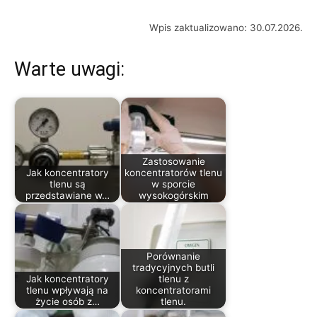
Wpis zaktualizowano: 30.07.2026.
Warte uwagi:
Zastosowanie
Jak koncentratory
koncentratorów tlenu
tlenu są
w sporcie
przedstawiane w…
wysokogórskim
Porównanie
tradycyjnych butli
Jak koncentratory
tlenu z
tlenu wpływają na
koncentratorami
życie osób z…
tlenu.