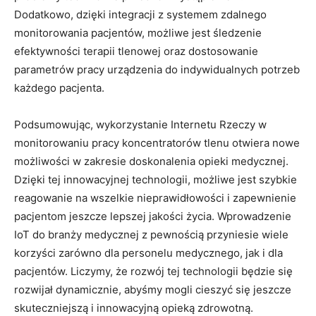
Dodatkowo, dzięki integracji z systemem⁢ zdalnego
‌monitorowania pacjentów, możliwe jest śledzenie
⁢efektywności terapii tlenowej oraz ⁣dostosowanie
parametrów ⁣pracy urządzenia do indywidualnych potrzeb
każdego pacjenta.
Podsumowując, wykorzystanie Internetu Rzeczy ​w‍
monitorowaniu pracy⁤ koncentratorów tlenu otwiera ⁢nowe
możliwości w zakresie ⁣doskonalenia opieki ⁣medycznej.
Dzięki tej innowacyjnej technologii, ‌możliwe jest szybkie
reagowanie‌ na ⁢wszelkie nieprawidłowości i zapewnienie
‌pacjentom​ jeszcze ​lepszej ⁤jakości ⁤życia. Wprowadzenie ​
IoT‌ do branży ⁣medycznej ⁤z pewnością przyniesie wiele
‍korzyści zarówno dla personelu ​medycznego, jak i dla
pacjentów.⁣ Liczymy, że rozwój tej technologii będzie się ​
rozwijał dynamicznie, abyśmy mogli cieszyć się jeszcze
skuteczniejszą i innowacyjną opieką zdrowotną.