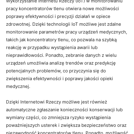
Wykorzystanie Internetu ⁣Rzeczy (IoT) w monitorowaniu
pracy⁤ koncentratorów tlenu otwiera⁣ nowe możliwości
poprawy efektywności ‌i precyzji‍ działań w opiece
zdrowotnej.⁤ Dzięki technologii IoT‍ możliwe jest zdalne
monitorowanie parametrów⁤ pracy urządzeń ​medycznych,
takich jak koncentratory tlenu, co pozwala na ‍szybką
reakcję w przypadku ⁤wystąpienia awarii lub
nieprawidłowości. Ponadto, zebranie danych z⁣ wielu‌
urządzeń umożliwia ‍analizę ⁣trendów oraz predykcję
potencjalnych problemów,​ co przyczynia się do
zwiększenia efektywności i​ poprawy jakości opieki
medycznej.
Dzięki Internetowi Rzeczy możliwe⁢ jest również
‌automatyczne​ zgłaszanie‍ konieczności⁢ konserwacji lub
wymiany⁢ części, co zmniejsza ryzyko wystąpienia
poważniejszych ‍usterek⁢ i⁣ zwiększa⁣ bezpieczeństwo oraz
niezawodność koncentratorów tlenu. Ponadto, możliwość