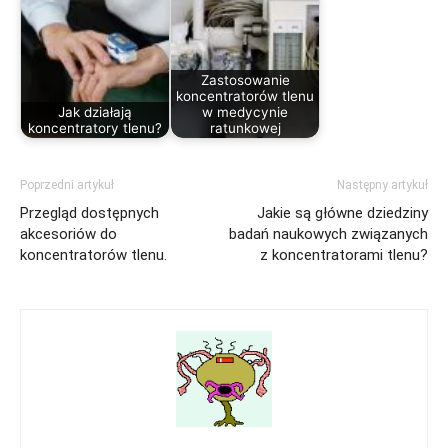
Zastosowanie
koncentratorów tlenu
Jak działają
w medycynie
koncentratory tlenu?
ratunkowej
Poprzedni artykuł
Następny artykuł
Przegląd dostępnych
Jakie są główne dziedziny
akcesoriów do
badań naukowych związanych
koncentratorów tlenu.
z koncentratorami tlenu?