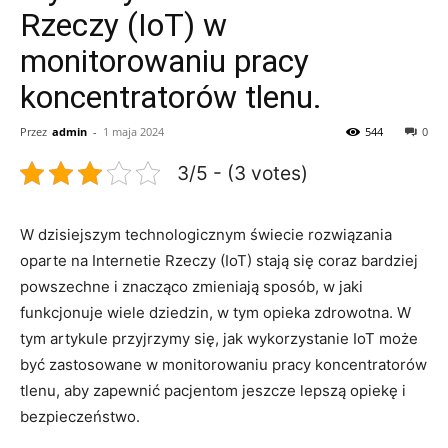
Rzeczy (IoT) w
monitorowaniu pracy
koncentratorów tlenu.
Przez
admin
-
1 maja 2024
544
0
3/5 - (3 votes)
W dzisiejszym technologicznym świecie ⁤rozwiązania
oparte na Internetie Rzeczy​ (IoT) ⁣stają się ⁤coraz‌ bardziej
powszechne ​i znacząco zmieniają sposób, ⁣w jaki
funkcjonuje‍ wiele dziedzin, w tym opieka ​zdrowotna.⁣ W
tym​ artykule przyjrzymy się, jak wykorzystanie IoT​ może
być zastosowane⁤ w monitorowaniu pracy koncentratorów
tlenu, aby zapewnić pacjentom jeszcze lepszą opiekę i
bezpieczeństwo.