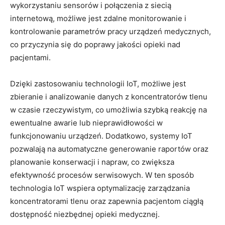
wykorzystaniu sensorów i połączenia z siecią
internetową, możliwe jest zdalne monitorowanie i
kontrolowanie⁢ parametrów‌ pracy urządzeń⁤ medycznych,
co przyczynia się do poprawy jakości opieki nad
pacjentami.
Dzięki zastosowaniu⁢ technologii IoT, możliwe⁤ jest⁢
zbieranie ⁤i analizowanie ​danych​ z koncentratorów tlenu
w czasie rzeczywistym, co umożliwia⁣ szybką⁤ reakcję na
ewentualne ⁢awarie lub nieprawidłowości w
funkcjonowaniu urządzeń. ⁣Dodatkowo, systemy IoT
pozwalają​ na automatyczne generowanie ⁤raportów oraz
planowanie ⁣konserwacji‌ i napraw,‌ co zwiększa
efektywność ‌procesów⁢ serwisowych. ⁢W ten sposób
technologia ⁣IoT wspiera ⁢optymalizację zarządzania
koncentratorami tlenu‌ oraz zapewnia ‍pacjentom ciągłą
dostępność ‌niezbędnej opieki ⁣medycznej.