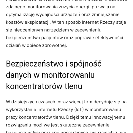
zdalnego ​monitorowania ​zużycia energii ⁣pozwala‍ na‌
optymalizację wydajności urządzeń oraz zmniejszenie
kosztów eksploatacji. W ten sposób Internet Rzeczy staje
‌się nieocenionym‍ narzędziem w⁤ zapewnieniu
bezpieczeństwa pacjentów oraz poprawie ‍efektywności
działań​ w opiece⁢ zdrowotnej.
Bezpieczeństwo ⁣i ⁢spójność
danych w‌ monitorowaniu
koncentratorów‍ tlenu
W ⁣dzisiejszych czasach coraz więcej firm decyduje się ⁣na⁣
wykorzystanie⁤ Internetu Rzeczy (IoT) w monitorowaniu
pracy koncentratorów tlenu. ⁢Dzięki temu innowacyjnemu
rozwiązaniu możliwe jest ⁢skuteczne ‍zapewnienie
⁤bezpieczeństwa oraz spójności ‍danych ⁣związanych‌ z ​tym