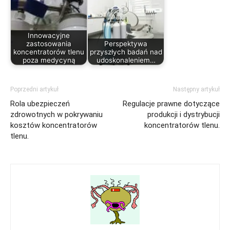
Innowacyjne
zastosowania
Perspektywa
koncentratorów tlenu
przyszłych badań nad
poza medycyną
udoskonaleniem…
Poprzedni artykuł
Następny artykuł
Rola ubezpieczeń
Regulacje prawne dotyczące
zdrowotnych w pokrywaniu
produkcji i dystrybucji
kosztów koncentratorów
koncentratorów tlenu.
tlenu.