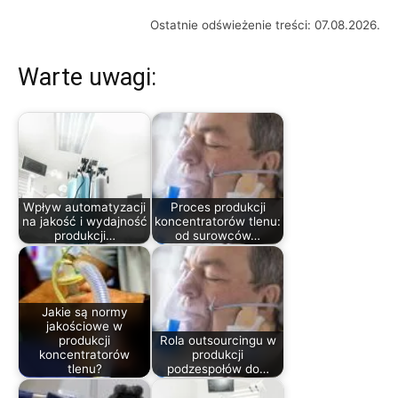
Ostatnie odświeżenie treści: 07.08.2026.
Warte uwagi:
Wpływ automatyzacji
Proces produkcji
na jakość i wydajność
koncentratorów tlenu:
produkcji…
od surowców…
Jakie są normy
jakościowe w
produkcji
Rola outsourcingu w
koncentratorów
produkcji
tlenu?
podzespołów do…