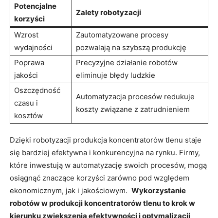
Potencjalne
Zalety ​robotyzacji
korzyści
Wzrost
Zautomatyzowane procesy‍
⁤wydajności
pozwalają ⁣na ‍szybszą produkcję
Poprawa
Precyzyjne​ działanie robotów
jakości
eliminuje błędy ludzkie
Oszczędność
Automatyzacja procesów redukuje
⁣czasu i
koszty związane z zatrudnieniem
kosztów
Dzięki robotyzacji produkcja‍ koncentratorów tlenu staje⁣
się⁤ bardziej efektywna i‍ konkurencyjna ​na rynku.‍ Firmy,
które inwestują w automatyzację swoich procesów, mogą
⁢osiągnąć znaczące​ korzyści zarówno pod względem
ekonomicznym, jak i⁣ jakościowym. ‍
Wykorzystanie
robotów w produkcji koncentratorów ⁢tlenu to‌ krok w
⁤kierunku zwiększenia ⁢efektywności i ‌optymalizacji