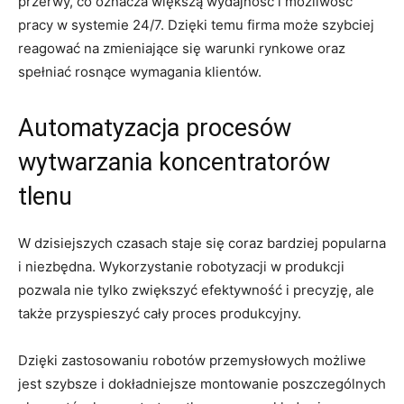
‌przerwy, co​ oznacza​ większą wydajność ⁢i‍ możliwość
pracy w systemie 24/7. Dzięki temu‍ firma może⁣ szybciej
reagować⁤ na​ zmieniające się⁤ warunki rynkowe oraz⁢
spełniać rosnące⁢ wymagania ⁢klientów.
Automatyzacja ⁣procesów​
wytwarzania koncentratorów
tlenu
W‌ dzisiejszych⁢ czasach staje się coraz⁣ bardziej popularna
i⁢ niezbędna. Wykorzystanie robotyzacji ⁢w produkcji
pozwala‌ nie tylko zwiększyć efektywność⁣ i ‌precyzję, ale
także przyspieszyć ⁤cały proces produkcyjny.
Dzięki zastosowaniu robotów przemysłowych możliwe‌
jest szybsze i dokładniejsze⁤ montowanie poszczególnych⁤