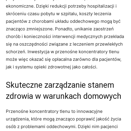
ekonomiczne. Dzięki redukcji potrzeby hospitalizacji i
skróceniu⁢ czasu ​pobytu⁤ w szpitalu, koszty ⁤leczenia
pacjentów z‌ chorobami ‍układu ⁣oddechowego ⁤mogą być
znacząco zmniejszone. ‍Ponadto, unikanie ‌zaostrzeń
chorób⁤ i konieczności interwencji‌ medycznych⁤ przekłada
się na oszczędności związane ​z leczeniem przewlekłych
schorzeń. Inwestycja w przenośne koncentratory tlenu
może więc okazać ​się opłacalna⁢ zarówno dla‍ pacjentów,⁢
jak i systemu opieki zdrowotnej ​jako całości.
Skuteczne‍ zarządzanie stanem
⁤zdrowia ⁣w warunkach‌ domowych
Przenośne‍ koncentratory tlenu to innowacyjne
urządzenia, które mogą⁢ znacząco poprawić jakość ⁤życia
osób z problemami oddechowymi. ‍Dzięki nim‍ pacjenci