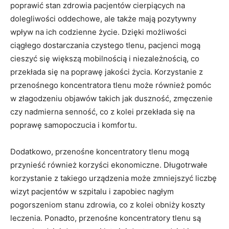
‍poprawić stan zdrowia pacjentów cierpiących na
dolegliwości oddechowe, ale także mają​ pozytywny⁤
wpływ ‌na ich codzienne ‌życie. Dzięki możliwości
ciągłego dostarczania ⁢czystego tlenu, pacjenci mogą
cieszyć ⁢się ⁤większą mobilnością i niezależnością, co ​
przekłada się na poprawę jakości życia. Korzystanie z
przenośnego koncentratora tlenu może również ⁤pomóc
w złagodzeniu objawów ⁢takich ‌jak ‌duszność, zmęczenie
czy nadmierna senność, ⁤co z kolei przekłada się na
poprawę⁣ samopoczucia i komfortu.
Dodatkowo,⁣ przenośne koncentratory ​tlenu mogą
przynieść ⁤również korzyści ekonomiczne. Długotrwałe
korzystanie z takiego‍ urządzenia⁤ może‌ zmniejszyć liczbę
‌wizyt‌ pacjentów w szpitalu ⁣i zapobiec nagłym
pogorszeniom⁣ stanu zdrowia, ‌co z kolei obniży ‌koszty
leczenia. Ponadto,⁣ przenośne ⁤koncentratory ‌tlenu są