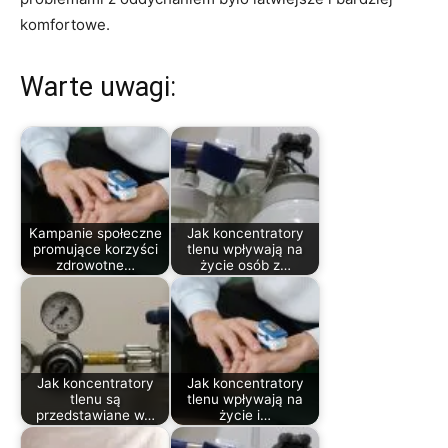
komfortowe.
Warte uwagi:
Kampanie społeczne
Jak koncentratory
promujące korzyści
tlenu wpływają na
zdrowotne…
życie osób z…
Jak koncentratory
Jak koncentratory
tlenu są
tlenu wpływają na
przedstawiane w…
życie i…