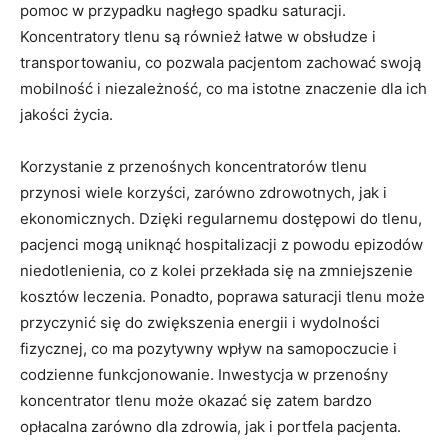
pomoc w przypadku nagłego spadku saturacji.
Koncentratory tlenu⁣ są ‍również łatwe w obsłudze i
transportowaniu, co ⁣pozwala pacjentom zachować swoją
mobilność i⁢ niezależność,‍ co ma istotne znaczenie dla ich
jakości ⁣życia.
Korzystanie z​ przenośnych koncentratorów tlenu
przynosi wiele korzyści,‌ zarówno zdrowotnych,‍ jak i
⁢ekonomicznych.⁢ Dzięki‍ regularnemu dostępowi do tlenu,⁤
pacjenci mogą uniknąć ⁢hospitalizacji z powodu epizodów
niedotlenienia, co z kolei przekłada się ⁤na zmniejszenie
kosztów ​leczenia. Ponadto, poprawa saturacji tlenu może
przyczynić ‌się⁢ do ‌zwiększenia‍ energii i​ wydolności
fizycznej, co ma pozytywny wpływ na‍ samopoczucie i⁣
codzienne funkcjonowanie. Inwestycja w przenośny
koncentrator tlenu⁢ może okazać ‌się ‌zatem bardzo⁣
opłacalna zarówno dla ⁤zdrowia, jak i portfela pacjenta.