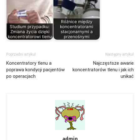
Różnice między
Studium przypadku:
koncentratorami
Zmiana życia dzięki
stacjonarnymi a
koncentratorowi tlenu
przenośnymi
Poprzedni artykuł
Następny artykuł
Koncentratory tlenu a
Najczęstsze awarie
poprawa kondycji pacjentów
koncentratorów tlenu i jak ich
po operacjach
unikać
admin