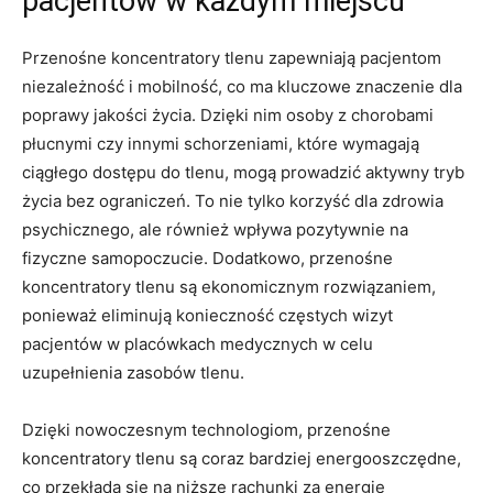
pacjentów ‍w każdym​ miejscu
Przenośne koncentratory tlenu zapewniają pacjentom
niezależność​ i mobilność, ⁤co ma kluczowe znaczenie dla‍
poprawy jakości życia. Dzięki‍ nim ⁤osoby z chorobami
płucnymi czy⁤ innymi schorzeniami, które wymagają
ciągłego dostępu do tlenu, mogą prowadzić aktywny tryb
życia⁢ bez ograniczeń. To nie tylko ‌korzyść dla zdrowia
psychicznego, ale ⁢również wpływa pozytywnie na
fizyczne samopoczucie.​ Dodatkowo, przenośne
koncentratory tlenu są ekonomicznym rozwiązaniem,
ponieważ ⁤eliminują ‌konieczność częstych ⁢wizyt
pacjentów w placówkach medycznych w celu
uzupełnienia zasobów tlenu.
Dzięki nowoczesnym technologiom, ⁢przenośne‌
koncentratory tlenu są ⁤coraz bardziej energooszczędne,
‍co przekłada się ‌na niższe rachunki za energię