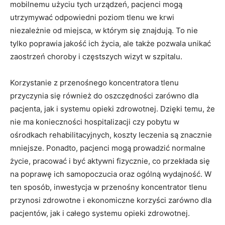
mobilnemu użyciu ⁣tych urządzeń,​ pacjenci mogą
utrzymywać odpowiedni poziom tlenu⁤ we krwi
niezależnie od ⁢miejsca, w którym się ⁤znajdują. To nie
tylko poprawia jakość ich ⁤życia, ale ⁢także pozwala unikać
⁣zaostrzeń choroby ‍i częstszych ​wizyt‍ w szpitalu.
Korzystanie z ​przenośnego koncentratora tlenu
przyczynia się również ⁣do ⁣oszczędności zarówno dla
pacjenta, jak i systemu opieki zdrowotnej. Dzięki ⁢temu, ⁣że
nie ma konieczności⁣ hospitalizacji czy pobytu w⁤
ośrodkach rehabilitacyjnych, koszty leczenia są‌ znacznie
mniejsze. Ponadto, pacjenci mogą​ prowadzić normalne‍
życie, pracować i być aktywni fizycznie, co przekłada ‍się⁣
na poprawę ich ‍samopoczucia oraz ogólną ​wydajność. W‍
ten sposób, inwestycja⁢ w przenośny koncentrator tlenu
przynosi zdrowotne i​ ekonomiczne korzyści zarówno dla
pacjentów, ​jak i całego systemu opieki zdrowotnej.⁣