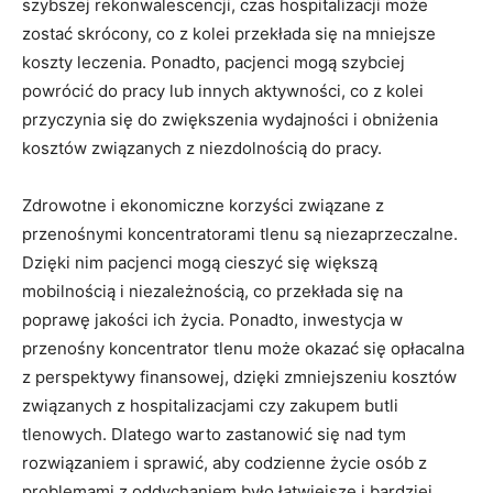
szybszej rekonwalescencji, czas hospitalizacji może
zostać skrócony,⁣ co ​z kolei przekłada‍ się na mniejsze
⁤koszty ​leczenia. Ponadto, ‍pacjenci mogą szybciej
powrócić⁢ do pracy lub innych aktywności, co⁣ z kolei
przyczynia się do zwiększenia ⁤wydajności⁣ i ⁣obniżenia
⁤kosztów związanych z niezdolnością do pracy.
Zdrowotne i ekonomiczne korzyści związane z‌
przenośnymi ⁤koncentratorami tlenu​ są niezaprzeczalne.
‍Dzięki nim ⁢pacjenci mogą cieszyć‍ się większą
⁢mobilnością i niezależnością,⁤ co przekłada⁤ się​ na
poprawę jakości ich życia. Ponadto, inwestycja w
przenośny koncentrator tlenu może okazać się opłacalna
z perspektywy finansowej, dzięki zmniejszeniu ​kosztów
związanych z ‍hospitalizacjami czy zakupem butli
tlenowych. Dlatego ⁢warto zastanowić ‍się nad tym
rozwiązaniem i sprawić, aby​ codzienne życie osób ‍z
problemami z oddychaniem było łatwiejsze i bardziej