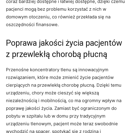
coraz bardziej dostępne ⁢i‌ łatwiej dostępne, dzięki czemu
pacjenci mogą bez⁤ problemu korzystać z nich‍ w⁤
domowym otoczeniu, ‍co również przekłada się na‍
oszczędności finansowe.
Poprawa jakości życia‌ pacjentów
z przewlekłą‍ chorobą płucną
Przenośne koncentratory ‍tlenu są innowacyjnym
rozwiązaniem, ⁤które‌ może zmienić życie pacjentów⁣
cierpiących na przewlekłą chorobę płucną. ⁢Dzięki temu
urządzeniu,​ chory może ‌cieszyć się większą‌
niezależnością i mobilnością, co ‍ma ​ogromny wpływ na
poprawę jakości życia.‌ Zamiast⁤ być ograniczonym do
⁤pobytu w‍ szpitalu lub w domu​ przy tradycyjnym
urządzeniu tlenowym, pacjent może teraz swobodnie
wychodzić na⁤ spacer,⁢ spotykać się z rodziną i