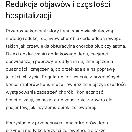
Redukcja objawów i⁢ częstości
hospitalizacji
Przenośne koncentratory tlenu stanowią skuteczną
metodę ⁤redukcji‍ objawów chorób układu oddechowego,
takich ⁣jak przewlekła obturacyjna choroba płuc czy astma.
​Dzięki ​dostarczaniu⁢ dodatkowego tlenu, pacjenci
⁣doświadczają poprawy ⁤w⁤ oddychaniu, zmniejszenia
duszności i zmęczenia, co przekłada⁤ się​ na poprawę⁣
jakości ich‌ życia. ⁣Regularne korzystanie z przenośnych
koncentratorów tlenu ⁤może również zmniejszyć⁢ częstość
⁣występowania zaostrzeń chorób​ i konieczność ​
hospitalizacji, co ⁣ma istotne znaczenie zarówno dla
pacjentów, jak⁣ i ‍systemu opieki zdrowotnej.
Korzystanie z przenośnych koncentratorów tlenu
przynosi nie ‌tylko korzyści zdrowotne, ale​ także