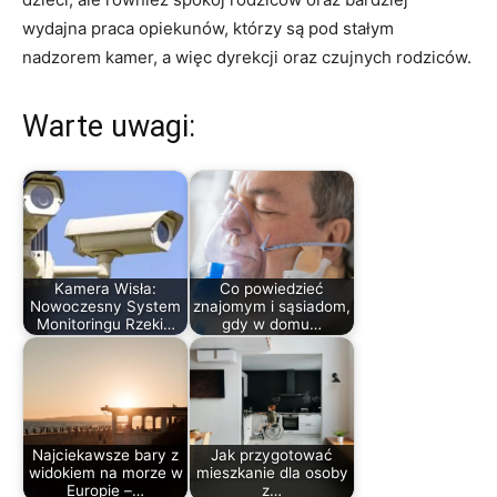
wydajna praca opiekunów, którzy są pod stałym
nadzorem kamer, a więc dyrekcji oraz czujnych rodziców.
Warte uwagi:
Kamera Wisła:
Co powiedzieć
Nowoczesny System
znajomym i sąsiadom,
Monitoringu Rzeki…
gdy w domu…
Najciekawsze bary z
Jak przygotować
widokiem na morze w
mieszkanie dla osoby
Europie –…
z…