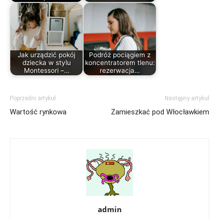
Jak urządzić pokój
Podróż pociągiem z
dziecka w stylu
koncentratorem tlenu:
Montessori –…
rezerwacja…
Poprzedni artykuł
Następny artykuł
Wartość rynkowa
Zamieszkać pod Włocławkiem
admin