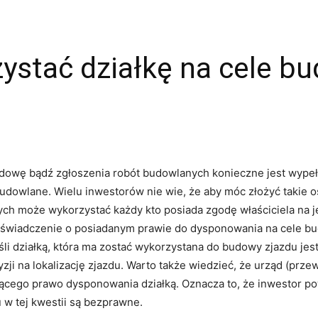
ystać działkę na cele b
udowę bądź zgłoszenia robót budowlanych konieczne jest wype
dowlane. Wielu inwestorów nie wie, że aby móc złożyć takie o
ch może wykorzystać każdy kto posiada zgodę właściciela na j
oświadczenie o posiadanym prawie do dysponowania na cele b
li działką, która ma zostać wykorzystana do budowy zjazdu jest
ji na lokalizację zjazdu. Warto także wiedzieć, że urząd (prz
cego prawo dysponowania działką. Oznacza to, że inwestor powi
 w tej kwestii są bezprawne.