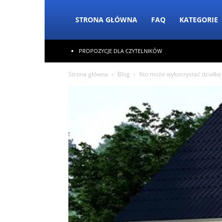
STRONA GŁÓWNA
FAQ
KATEGORIE
PROPOZYCJE DLA CZYTELNIKÓW
Strona główna
Blog
Kto może wykorzystać działkę