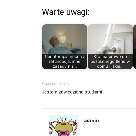
Warte uwagi:
Tlenoterapia nocna a
Kto ma prawo do
refundacja: inne
bezpłatnego tlenu w
zasady niż…
domu i jakie…
Poprzedni artykuł
Jestem zawiedziona studiami
admin