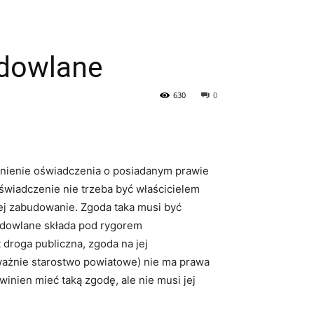
udowlane
630
0
łnienie oświadczenia o posiadanym prawie
świadczenie nie trzeba być właścicielem
ej zabudowanie. Zgoda taka musi być
udowlane składa pod rygorem
 droga publiczna, zgoda na jej
eważnie starostwo powiatowe) nie ma prawa
nien mieć taką zgodę, ale nie musi jej