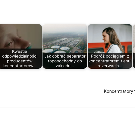
Kwestie
odpowiedzialności
Jak dobrać separator
Podróż pociągiem z
producentów
ropopochodny do
koncentratorem tlenu:
koncentratorów…
zakładu…
rezerwacja…
Koncentratory t