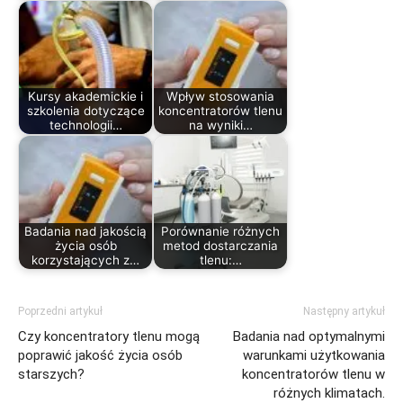
Kursy akademickie i
Wpływ stosowania
szkolenia dotyczące
koncentratorów tlenu
technologii…
na wyniki…
Badania nad jakością
Porównanie różnych
życia osób
metod dostarczania
korzystających z…
tlenu:…
Poprzedni artykuł
Następny artykuł
Czy koncentratory tlenu mogą
Badania nad optymalnymi
poprawić jakość życia osób
warunkami użytkowania
starszych?
koncentratorów tlenu w
różnych klimatach.