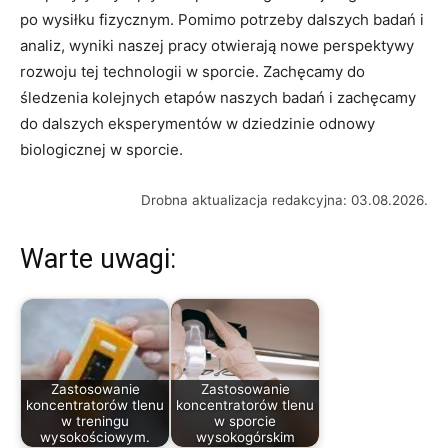
po wysiłku ⁢fizycznym. Pomimo potrzeby dalszych badań i
analiz, wyniki naszej pracy ⁢otwierają ​nowe perspektywy
rozwoju‌ tej ​technologii w sporcie.​ Zachęcamy do
śledzenia kolejnych etapów naszych badań i zachęcamy
do dalszych eksperymentów w dziedzinie ⁢odnowy
biologicznej⁣ w sporcie.
Drobna aktualizacja redakcyjna: 03.08.2026.
Warte uwagi:
Zastosowanie
Zastosowanie
koncentratorów tlenu
koncentratorów tlenu
w treningu
w sporcie
wysokościowym.
wysokogórskim