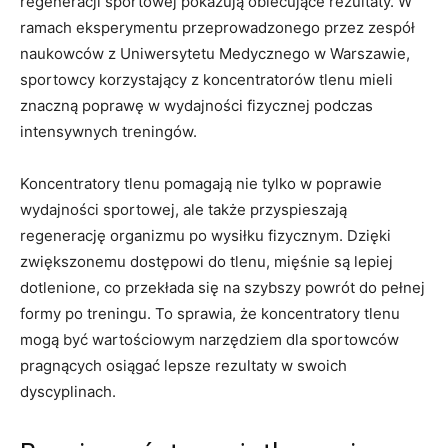
regeneracji sportowej pokazują obiecujące rezultaty. W
ramach ⁣eksperymentu przeprowadzonego⁤ przez zespół
naukowców z Uniwersytetu Medycznego w Warszawie,
sportowcy korzystający z⁣ koncentratorów tlenu mieli
znaczną poprawę⁣ w wydajności fizycznej podczas
⁤intensywnych treningów.
Koncentratory tlenu pomagają nie tylko⁢ w poprawie
wydajności sportowej, ale także przyspieszają
regenerację organizmu po wysiłku fizycznym.‌ Dzięki‌
zwiększonemu ‌dostępowi do tlenu, ⁤mięśnie ⁣są ⁢lepiej
⁣dotlenione, co przekłada się na ⁣szybszy⁣ powrót ⁣do pełnej
formy po treningu.‍ To sprawia,⁢ że koncentratory tlenu
mogą być wartościowym ‍narzędziem dla sportowców
pragnących osiągać lepsze rezultaty w swoich
‌dyscyplinach.