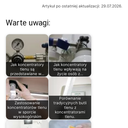
Artykuł po ostatniej aktualizacji: 29.07.2026.
Warte uwagi:
Jak koncentratory
Jak koncentratory
tlenu są
tlenu wpływają na
przedstawiane w…
życie osób z…
Porównanie
Zastosowanie
tradycyjnych butli
koncentratorów tlenu
tlenu z
w sporcie
koncentratorami
wysokogórskim
tlenu.