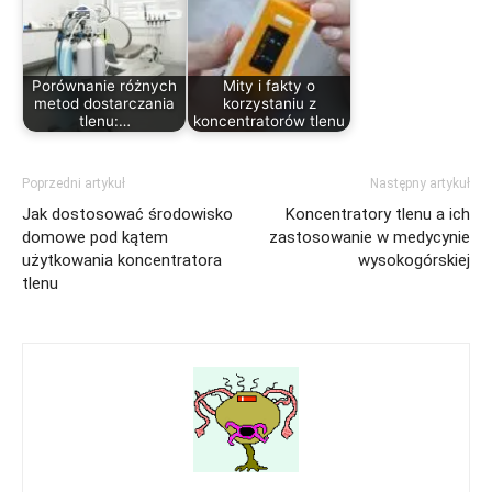
Porównanie różnych
Mity i fakty o
metod dostarczania
korzystaniu z
tlenu:…
koncentratorów tlenu
Poprzedni artykuł
Następny artykuł
Jak dostosować środowisko
Koncentratory tlenu a ich
domowe pod kątem
zastosowanie w medycynie
użytkowania koncentratora
wysokogórskiej
tlenu