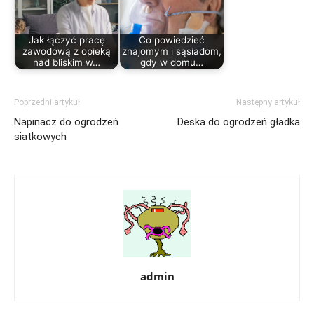
Jak łączyć pracę
Co powiedzieć
zawodową z opieką
znajomym i sąsiadom,
nad bliskim w…
gdy w domu…
Poprzedni artykuł
Następny artykuł
Napinacz do ogrodzeń
Deska do ogrodzeń gładka
siatkowych
admin