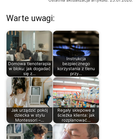
Warte uwagi:
Instrukcja
Domowa tlenoterapia
bezpiecznego
w bloku: jak dogadać
korzystania z tlenu
się z…
przy…
Jak urządzić pokój
Regały sklepowe a
dziecka w stylu
ścieżka klienta: jak
Montessori –…
rozplanować…